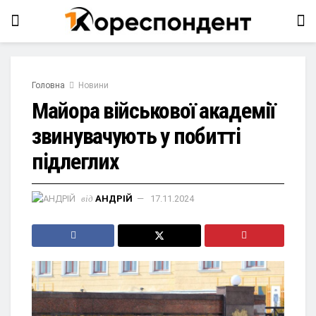
Головна
Новини
Майора військової академії
звинувачують у побитті
підлеглих
від
АНДРІЙ
17.11.2024