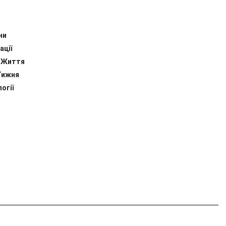
ни
ації
 Життя
Тижня
огії