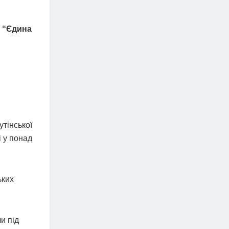
ю “Єдина
утінської
і у понад
ьких
и під