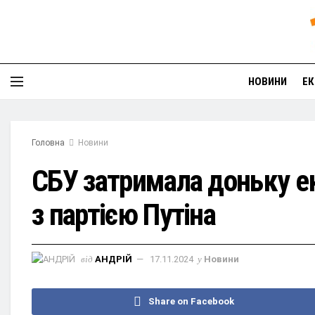
НОВИНИ
ЕК
Головна
Новини
СБУ затримала доньку е
з партією Путіна
від
АНДРІЙ
17.11.2024
у
Новини
Share on Facebook