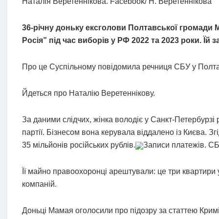
Наталія Веретеннікова. Facebook/ Н. Веретеннікова
36-річну доньку ексголови Полтавської громади 
Росія” під час виборів у РФ 2022 та 2023 роки. Їй 
Про це Суспільному повідомила речниця СБУ у Полтав
Йдеться про Наталію Веретеннікову.
За даними слідчих, жінка володіє у Санкт-Петербурзі 
партії. Бізнесом вона керувала віддалено із Києва. Зг
35 мільйонів російських рублів.
Записи платежів. С
Її майно правоохоронці арештували: це три квартири у 
компаній.
Доньці Мамая оголосили про підозру за статтею Кримін