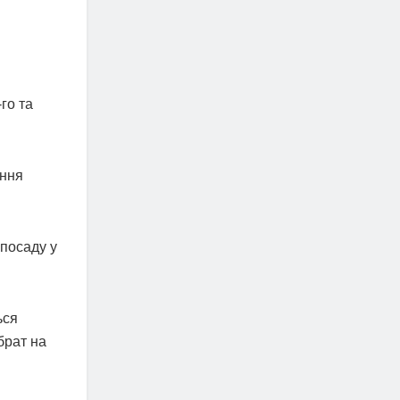
го та
ання
 посаду у
ься
брат на