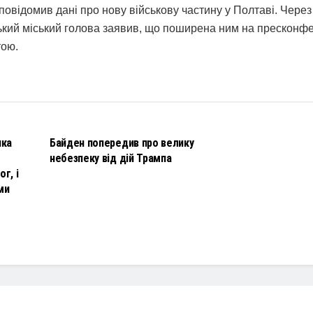
повідомив дані про нову військову частину у Полтаві. Через
ький міський голова заявив, що поширена ним на пресконфе
тою.
НОВИНИ
чка
Байден попередив про велику
небезпеку від дій Трампа
г, і
ми