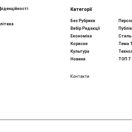
фіденційності
Категорії
Без Рубрики
Персо
літика
Вибір Редакції
Публік
Економіка
Стиль
Корисне
Тема 
Культура
Технол
Новини
ТОП 7
Контакти