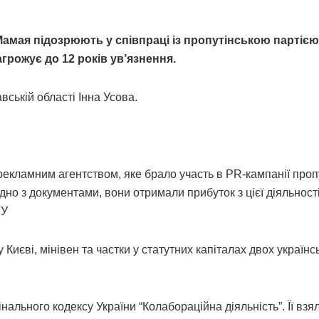
Мамая підозрюють у співпраці із пропутінською партіє
загрожує до 12 років ув’язнення.
ській області Інна Усова.
рекламним агентством, яке брало участь в PR-кампанії проп
ідно з документами, вони отримали прибуток з цієї діяльност
БУ
Києві, мінівен та частки у статутних капіталах двох українс
ального кодексу України “Колабораційна діяльність”. Її взял