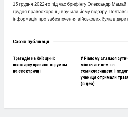
15 грудня 2022-го під час брифінгу Олександр Мамай 
грудня правоохоронці вручили йому підозру. Полтавс
інформація про забезпечення військових була відкри
Схожі
публікації
НОВИНИ
НОВИНИ
Трагедія на Київщині:
У Рівному сталася сути
школярку вразило струмом
між вчителем та
на електричці
семикласницею: і педаго
учениця отримали трав
(відео)