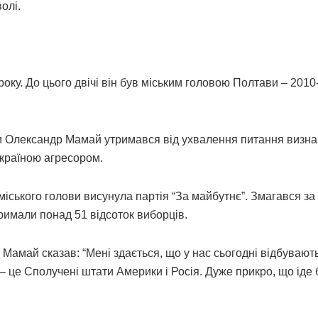
олі.
у. До цього двічі він був міським головою Полтави – 2010-
ради Олександр Мамай утримався від ухвалення питання визн
 країною агресором.
міського голови висунула партія “За майбутнє”. Змагався за
тримали понад 51 відсоток виборців.
 Мамай сказав: “Мені здається, що у нас сьогодні відбувают
 – це Сполучені штати Америки і Росія. Дуже прикро, що іде 