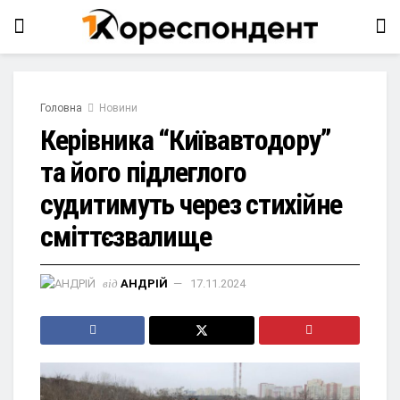
Головна
Новини
Керівника “Київавтодору”
та його підлеглого
судитимуть через стихійне
сміттєзвалище
від
АНДРІЙ
17.11.2024