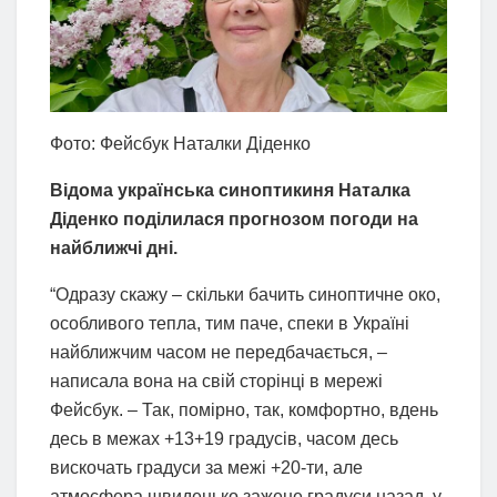
Фото: Фейсбук Наталки Діденко
Відома українська синоптикиня Наталка
Діденко поділилася прогнозом погоди на
найближчі дні.
“Одразу скажу – скільки бачить синоптичне око,
особливого тепла, тим паче, спеки в Україні
найближчим часом не передбачається, –
написала вона на свій сторінці в мережі
Фейсбук. – Так, помірно, так, комфортно, вдень
десь в межах +13+19 градусів, часом десь
вискочать градуси за межі +20-ти, але
атмосфера швиденько зажене градуси назад, у