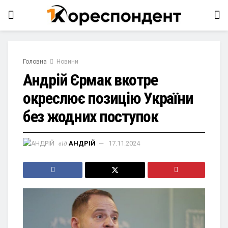
Головна
Новини
Андрій Єрмак вкотре
окреслює позицію України
без жодних поступок
від
АНДРІЙ
17.11.2024