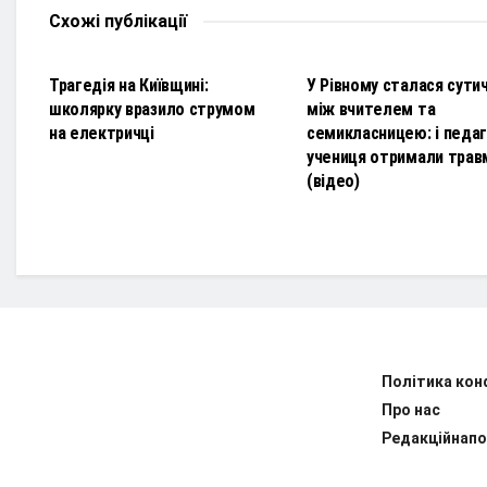
Схожі
публікації
НОВИНИ
НОВИНИ
Трагедія на Київщині:
У Рівному сталася сути
школярку вразило струмом
між вчителем та
на електричці
семикласницею: і педаго
учениця отримали трав
(відео)
Політика кон
Про нас
Редакційнапо