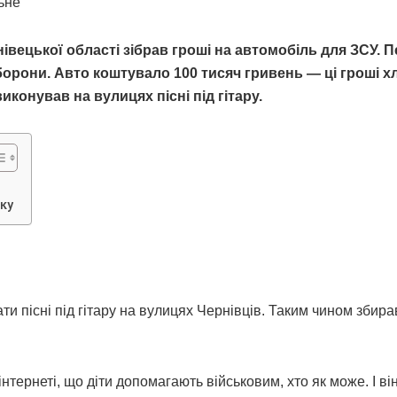
ьне
івецької області зібрав гроші на автомобіль для ЗСУ. 
борони. Авто коштувало 100 тисяч гривень — ці гроші 
виконував на вулицях пісні під гітару.
ку
и пісні під гітару на вулицях Чернівців. Таким чином збира
інтернеті, що діти допомагають військовим, хто як може. І він