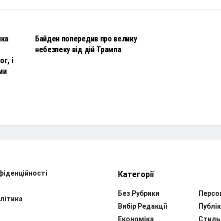
НОВИНИ
чка
Байден попередив про велику
небезпеку від дій Трампа
г, і
ми
фіденційності
Категорії
Без Рубрики
Персо
літика
Вибір Редакції
Публік
Економіка
Стиль