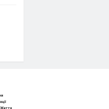
ни
ації
 Життя