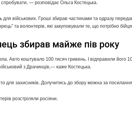
тів спробувати, — розповідає Ольга Костецька.
ь для військових. Гроші збирав частинами та одразу перед
рець” та волонтерів, які закуповували те, що потрібно бійця
пець збирав майже пів року
ла. Авто коштувало 100 тисяч гривень. І відправили його 10
військовий з Драчинців,— каже Костецька.
то для захисників. Долучитись до збору можна за посиланн
ерів розстріляли росіяни.