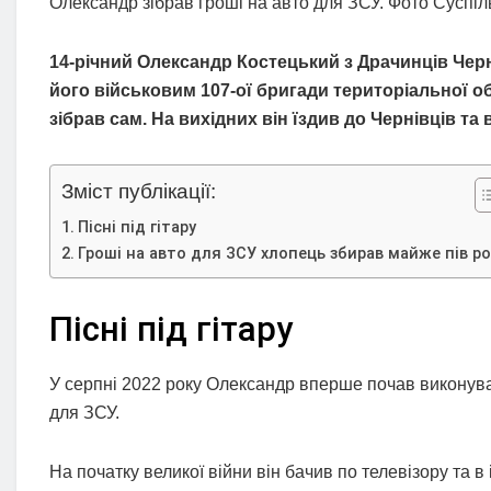
Олександр зібрав гроші на авто для ЗСУ. Фото Суспіл
14-річний Олександр Костецький з Драчинців Черн
його військовим 107-ої бригади територіальної о
зібрав сам. На вихідних він їздив до Чернівців та 
Зміст публікації:
Пісні під гітару
Гроші на авто для ЗСУ хлопець збирав майже пів ро
Пісні під гітару
У серпні 2022 року Олександр вперше почав виконуват
для ЗСУ.
На початку великої війни він бачив по телевізору та в 