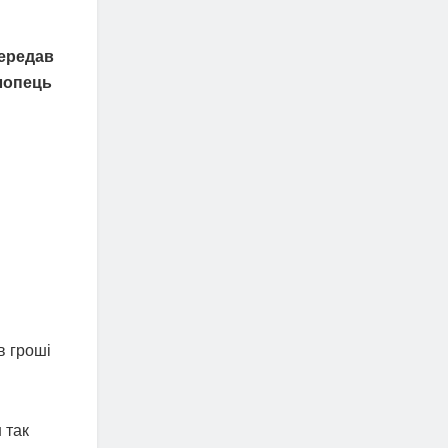
Передав
хлопець
в гроші
 так