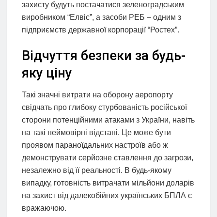
захисту будуть постачатися зеленоградським
виробником “Елвіс”, а засоби РЕБ – одним з
підприємств державної корпорації “Ростех”.
Відчуття безпеки за будь-
яку ціну
Такі значні витрати на оборону аеропорту
свідчать про глибоку стурбованість російської
сторони потенційними атаками з України, навіть
на такі неймовірні відстані. Це може бути
проявом параноїдальних настроїв або ж
демонструвати серйозне ставлення до загрози,
незалежно від її реальності. В будь-якому
випадку, готовність витрачати мільйони доларів
на захист від далекобійних українських БПЛА є
вражаючою.