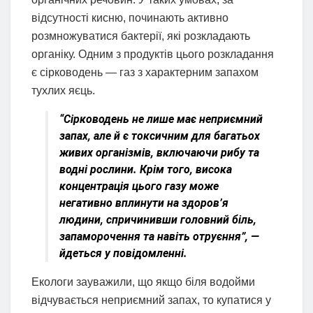
відсутності кисню, починають активно
розмножуватися бактерії, які розкладають
органіку. Одним з продуктів цього розкладання
є сірководень — газ з характерним запахом
тухлих яєць.
“Сірководень не лише має неприємний
запах, але й є токсичним для багатьох
живих організмів, включаючи рибу та
водні рослини. Крім того, висока
концентрація цього газу може
негативно вплинути на здоров’я
людини, спричинивши головний біль,
запаморочення та навіть отруєння”, —
йдеться у повідомленні.
️Екологи зауважили, що якщо біля водойми
відчувається неприємний запах, то купатися у