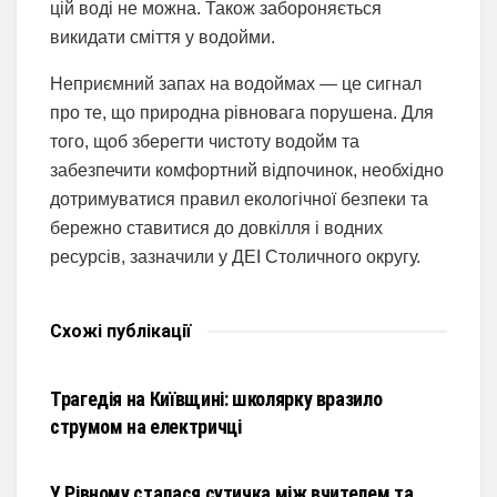
цій воді не можна. ️Також забороняється
викидати сміття у водойми.
Неприємний запах на водоймах — це сигнал
про те, що природна рівновага порушена. Для
того, щоб зберегти чистоту водойм та
забезпечити комфортний відпочинок, необхідно
дотримуватися правил екологічної безпеки та
бережно ставитися до довкілля і водних
ресурсів, зазначили у ДЕІ Столичного округу.
Схожі
публікації
НОВИНИ
Трагедія на Київщині: школярку вразило
струмом на електричці
НОВИНИ
У Рівному сталася сутичка між вчителем та