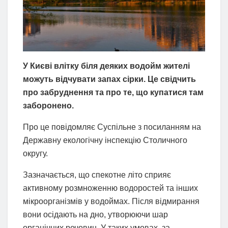
У Києві влітку біля деяких водойм жителі
можуть відчувати запах сірки. Це свідчить
про забруднення та про те, що купатися там
заборонено.
Про це повідомляє Суспільне з посиланням на
Державну екологічну інспекцію Столичного
округу.
Зазначається, що спекотне літо сприяє
активному розмноженню водоростей та інших
мікроорганізмів у водоймах. Після відмирання
вони осідають на дно, утворюючи шар
органічних речовин. У таких умовах, за