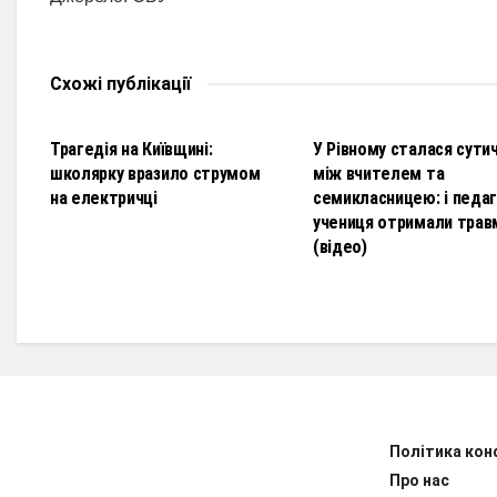
Схожі
публікації
НОВИНИ
НОВИНИ
Трагедія на Київщині:
У Рівному сталася сути
школярку вразило струмом
між вчителем та
на електричці
семикласницею: і педаго
учениця отримали трав
(відео)
Політика кон
Про нас