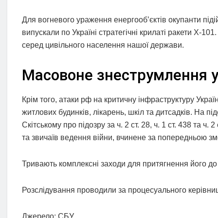
Для вогневого ураження енергооб’єктів окупанти піді
випускали по Україні стратегічні крилаті ракети Х-101
серед цивільного населення нашої держави.
Масовоне знеструмлення у
Крім того, атаки рф на критичну інфраструктуру Укра
житлових будинків, лікарень, шкіл та дитсадків. На пі
Скітському про підозру за ч. 2 ст. 28, ч. 1 ст. 438 та ч.
та звичаїв ведення війни, вчинене за попередньою зм
Тривають комплексні заходи для притягнення його до 
Розслідування проводили за процесуального керівни
Джерело: СБУ