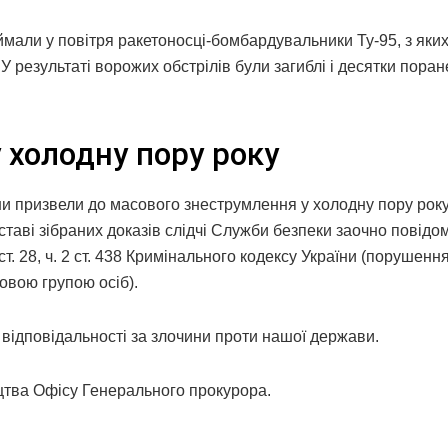
ймали у повітря ракетоносці-бомбардувальники Ту-95, з яки
. У результаті ворожих обстрілів були загиблі і десятки пора
 холодну пору року
їни призвели до масового знеструмлення у холодну пору рок
дставі зібраних доказів слідчі Служби безпеки заочно повідо
 2 ст. 28, ч. 2 ст. 438 Кримінального кодексу України (порушенн
овою групою осіб).
відповідальності за злочини проти нашої держави.
цтва Офісу Генерального прокурора.