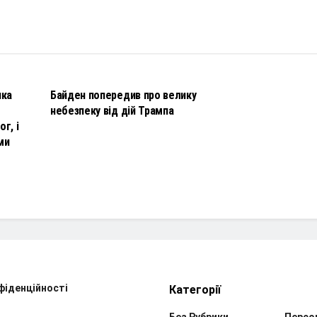
НОВИНИ
чка
Байден попередив про велику
небезпеку від дій Трампа
г, і
ми
фіденційності
Категорії
Без Рубрики
Персо