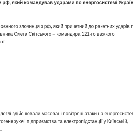
 рф, який командував ударами по енергосистемі Украї
оєнного злочинця з рф, який причетний до ракетних ударів 
овника Олега Скітського – командира 121-го важкого
ії.
леглі здійснювали масовані повітряні атаки на енергосисте
генеруючі підприємства та електропідстанції у Київській,
.