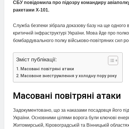
СБУ повідомила про підозру командиру авіаполку
ракетами Х-101.
Служба безпеки зібрала доказову базу на ще одного в
критичній інфраструктурі України. Мова йде про полк
бомбардувального полку військово-повітряних сил рос
Зміст публікації:
Масовані повітряні атаки
Масовоне знеструмлення у холодну пору року
Масовані повітряні атаки
Задокументовано, що за наказами посадовця його під
України. Основними цілями ворога були ключові енерго
Житомирській, Кіровоградській та Вінницькій областях