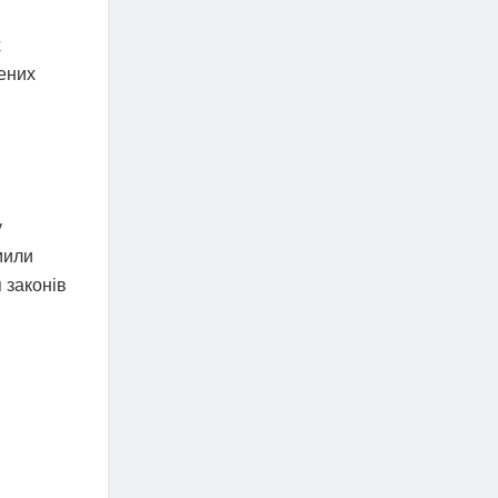
х
нених
у
мили
я законів