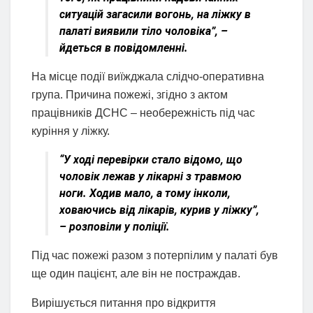
ситуацій загасили вогонь, на ліжку в
палаті виявили тіло чоловіка”, –
йдеться в повідомленні.
На місце події виїжджала слідчо-оперативна
група. Причина пожежі, згідно з актом
працівників ДСНС – необережність під час
куріння у ліжку.
“У ході перевірки стало відомо, що
чоловік лежав у лікарні з травмою
ноги. Ходив мало, а тому інколи,
ховаючись від лікарів, курив у ліжку”,
– розповіли у поліції.
Під час пожежі разом з потерпілим у палаті був
ще один пацієнт, але він не постраждав.
Вирішується питання про відкриття