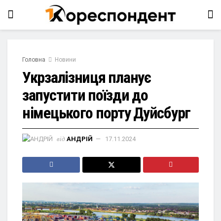
Головна
Новини
Укрзалізниця планує
запустити поїзди до
німецького порту Дуйсбург
від
АНДРІЙ
17.11.2024