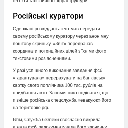
об’єкти залізничної інфраструктури.
Російські куратори
Одержані розвіддані агент мав передати
своєму російському куратору через анонімну
поштову скриньку. «Звіт» передбачав
координати потенційних цілей з їхніми фото і
текстовими роз’ясненнями.
У разі успішного виконання завдання фсб
«гарантувала» перерахувати на банківську
картку свого поплічника 100 тис. рублів на
придбання авто. Зловмисник сподівався, що
пізніше російська спецслужба «евакуює» його
на територію рф.
Втім, Служба безпеки своєчасно викрила
агента фсб, задокументувала його злочинну