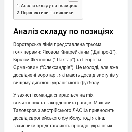
Аналіз складу по позиціях
Перспективи та виклики
Аналіз складу по позиціях
Воротарська лінія представлена трьома
голкіперами: Яковом Кінарейкіним (“Дніпро-1”),
Кірілом Фесюном (“Шахтар”) та Георгієм
Єрмаковим (“Олександрія”). Це молоді, але вже
досвідчені воротарі, які мають досвід виступів у
вищому дивізіоні українського футболу.
У захисті команда спирається на mix
вітчизняних та закордонних гравців. Максим
Таловєров з австрійського ЛАСКа привносить
досвід європейського футболу, тоді як інші
захисники представляють провідні українські