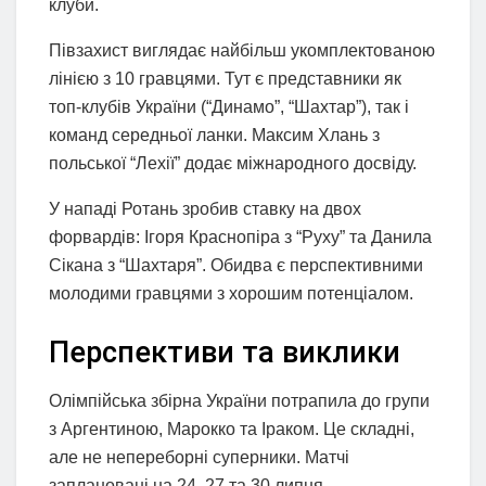
клуби.
Півзахист виглядає найбільш укомплектованою
лінією з 10 гравцями. Тут є представники як
топ-клубів України (“Динамо”, “Шахтар”), так і
команд середньої ланки. Максим Хлань з
польської “Лехії” додає міжнародного досвіду.
У нападі Ротань зробив ставку на двох
форвардів: Ігоря Краснопіра з “Руху” та Данила
Сікана з “Шахтаря”. Обидва є перспективними
молодими гравцями з хорошим потенціалом.
Перспективи та виклики
Олімпійська збірна України потрапила до групи
з Аргентиною, Марокко та Іраком. Це складні,
але не непереборні суперники. Матчі
заплановані на 24, 27 та 30 липня.