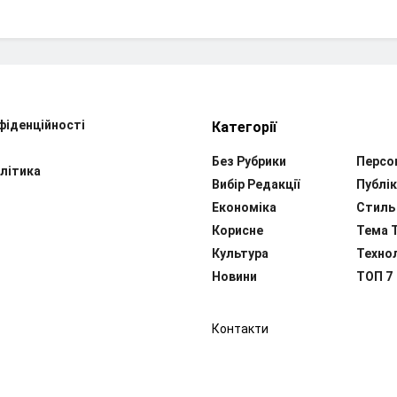
фіденційності
Категорії
Без Рубрики
Персо
літика
Вибір Редакції
Публік
Економіка
Стиль
Корисне
Тема 
Культура
Технол
Новини
ТОП 7
Контакти