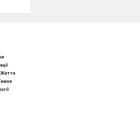
ни
ації
 Життя
Тижня
огії