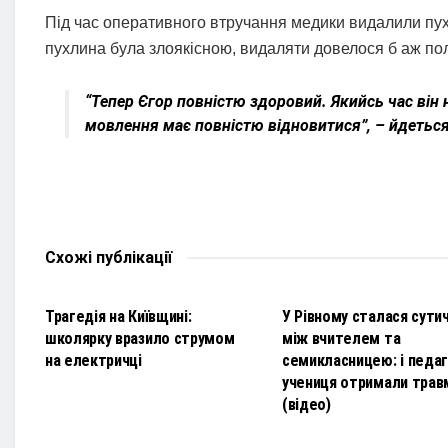
Під час оперативного втручання медики видалили пухл
пухлина була злоякісною, видаляти довелося б аж пол
“Тепер Єгор повністю здоровий. Якийсь час він н
мовлення має повністю відновитися”, – йдеться
Схожі
публікації
НОВИНИ
НОВИНИ
Трагедія на Київщині:
У Рівному сталася сути
школярку вразило струмом
між вчителем та
на електричці
семикласницею: і педаго
учениця отримали трав
(відео)