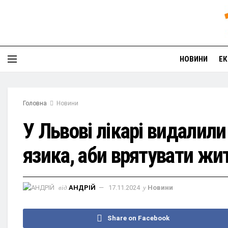
НОВИНИ
ЕК
Головна
Новини
У Львові лікарі видалил
язика, аби врятувати жи
від
АНДРІЙ
17.11.2024
у
Новини
Share on Facebook