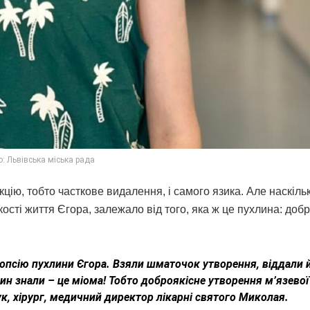
: Львівська міська рада
кцію, тобто часткове видалення, і самого язика. Але наскіль
кості життя Єгора, залежало від того, яка ж це пухлина: доб
біопсію пухлини Єгора. Взяли шматочок утворення, віддали 
лин знали – це міома! Тобто доброякісне утворення м’язевої
к, хірург, медичний директор лікарні святого Миколая.