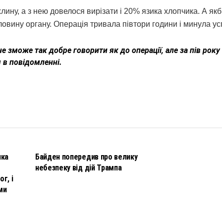
ину, а з нею довелося вирізати і 20% язика хлопчика. А як
овину органу. Операція тривала півтори години і минула ус
е зможе так добре говорити як до операції, але за пів року
 в повідомленні.
НОВИНИ
чка
Байден попередив про велику
небезпеку від дій Трампа
г, і
ми