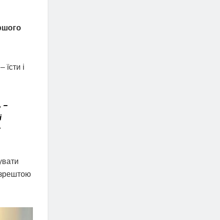
ршого
 їсти і
ь –
і
у
увати
 зрештою