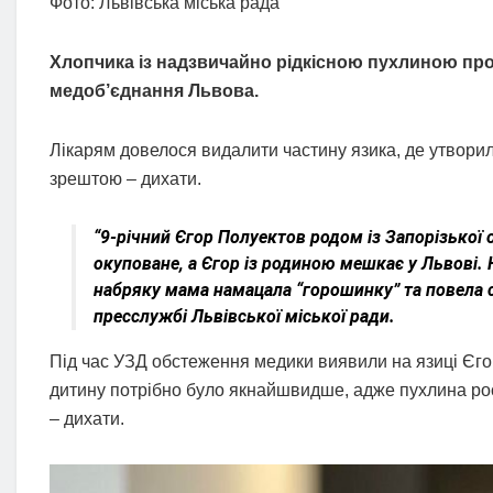
Фото: Львівська міська рада
Хлопчика із надзвичайно рідкісною пухлиною про
медоб’єднання Львова.
Лікарям довелося видалити частину язика, де утворила
зрештою – дихати.
“9-річний Єгор Полуектов родом із Запорізької 
окуповане, а Єгор із родиною мешкає у Львові.
набряку мама намацала “горошинку” та повела си
пресслужбі Львівської міської ради.
Під час УЗД обстеження медики виявили на язиці Єго
дитину потрібно було якнайшвидше, адже пухлина рос
– дихати.