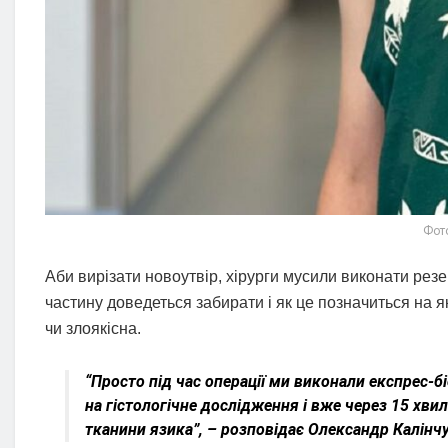
Фото
Аби вирізати новоутвір, хірурги мусили виконати резе
частину доведеться забирати і як це позначиться на я
чи злоякісна.
“Просто під час операції ми виконали експрес-
на гістологічне дослідження і вже через 15 хви
тканини язика”, – розповідає Олександр Калінчу