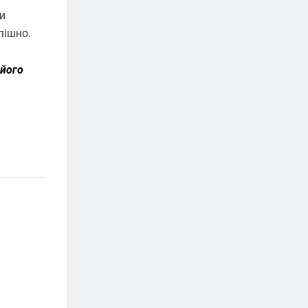
би
пішно.
 його