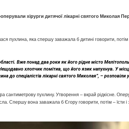
оперували хірурги дитячої лікарні святого Миколая Пе
ся пухлина, яка спершу заважала б дитині говорити, потім –
області. Вже понад два роки як його рідне місто Мелітопол
 Нещодавно хлопчик помітив, що його язик напухнув. У місц
на до спеціалістів лікарні святого Миколая”, – розповіли 
ра сантиметрову пухлину. Утворення – вкрай рідкісне. Опер
ла. Спершу вона заважала б Єгору говорити, потім – їсти і