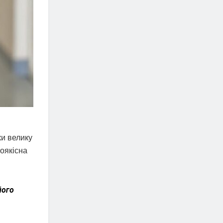
ки велику
роякісна
його