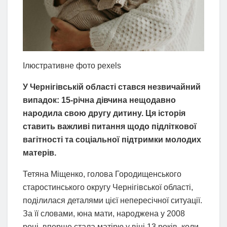
Ілюстративне фото pexels
У Чернігівській області стався незвичайний
випадок: 15-річна дівчина нещодавно
народила свою другу дитину. Ця історія
ставить важливі питання щодо підліткової
вагітності та соціальної підтримки молодих
матерів.
Тетяна Міщенко, голова Городищенського
старостинського округу Чернігівської області,
поділилася деталями цієї непересічної ситуації.
За її словами, юна мати, народжена у 2008
році, вперше стала матірю у віці 13 років, коли