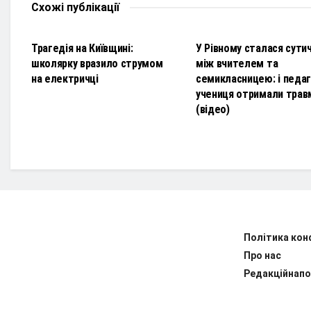
Схожі
публікації
НОВИНИ
НОВИНИ
Трагедія на Київщині:
У Рівному сталася сути
школярку вразило струмом
між вчителем та
на електричці
семикласницею: і педаго
учениця отримали трав
(відео)
Політика кон
Про нас
Редакційнапо