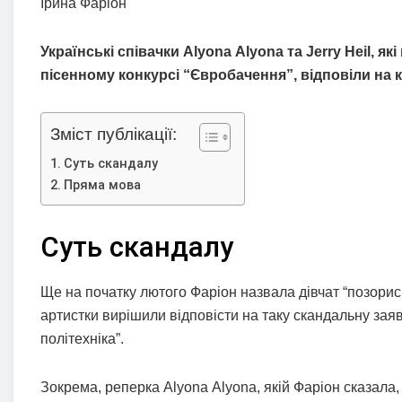
Ірина Фаріон
Українські співачки Аlyona Аlyona та Jerry Heil, 
пісенному конкурсі “Євробачення”, відповіли на 
Зміст публікації:
Суть скандалу
Пряма мова
Суть скандалу
Ще на початку лютого Фаріон назвала дівчат “позорись
артистки вирішили відповісти на таку скандальну зая
політехніка”.
Зокрема, реперка Аlyona Аlyona, якій Фаріон сказала,