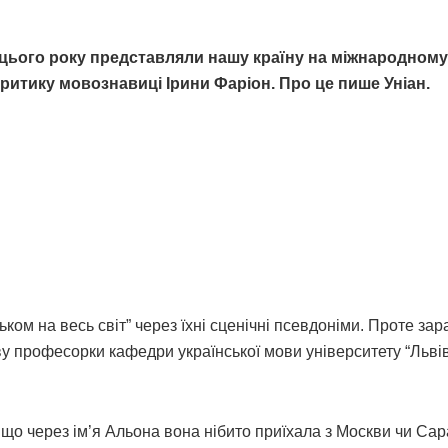
які цього року представляли нашу країну на міжнародному
критику мовознавиці Ірини Фаріон. Про це пише Уніан.
ком на весь світ” через їхні сценічні псевдоніми. Проте зар
ву професорки кафедри української мови університету “Льві
 що через ім’я Альона вона нібито приїхала з Москви чи Сар