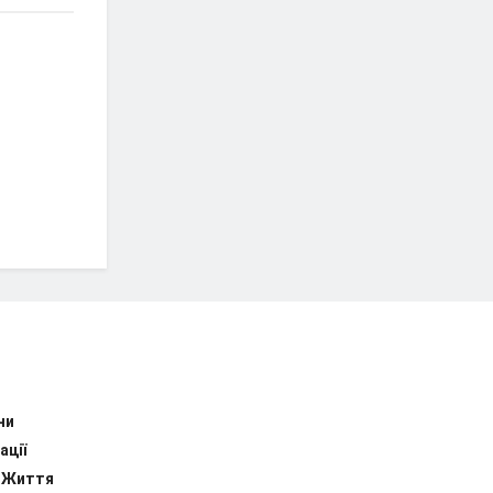
ни
ації
 Життя