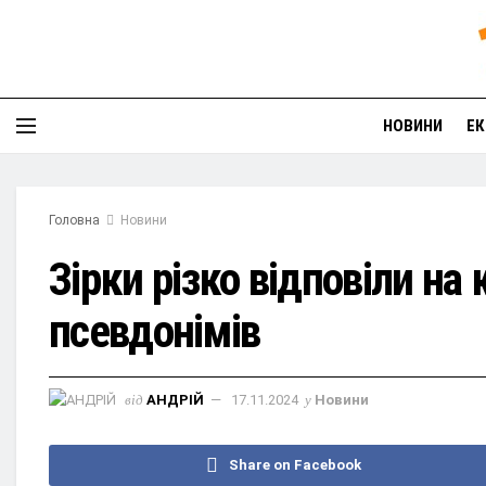
НОВИНИ
ЕК
Головна
Новини
Зірки різко відповіли н
псевдонімів
від
АНДРІЙ
17.11.2024
у
Новини
Share on Facebook