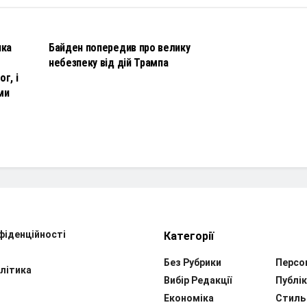
НОВИНИ
чка
Байден попередив про велику
небезпеку від дій Трампа
г, і
ми
фіденційності
Категорії
Без Рубрики
Персо
літика
Вибір Редакції
Публік
Економіка
Стиль