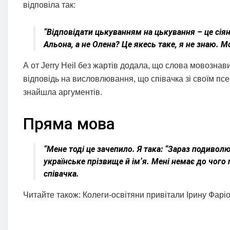
відповіла так:
“Відповідати цькуванням на цькування – це сіянн
Альона, а не Олена? Це якесь таке, я не знаю. 
А от Jerry Heil без жартів додала, що слова мовознави
відповідь на висловлювання, що співачка зі своїм пс
знайшла аргументів.
Пряма мова
“Мене тоді це зачепило. Я така: “Зараз подиволюся
українське прізвище й імʼя. Мені немає до чого
співачка.
Читайте також: Колеги-освітяни привітали Ірину Фарі