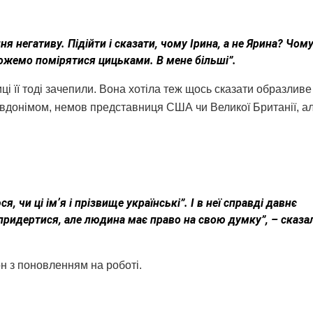
я негативу. Підійти і сказати, чому Ірина, а не Ярина? Чому
Можемо помірятися цицьками. В мене більші”.
ці її тоді зачепили. Вона хотіла теж щось сказати образливе
евдонімом, немов представниця США чи Великої Британії, а
, чи ці імʼя і прізвище українські”. І в неї справді давнє
 придертися, але людина має право на свою думку”, – сказа
он з поновленням на роботі.