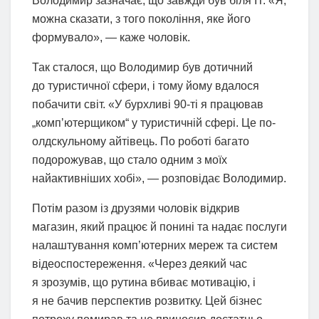
Володимир зазначає, що завжди був біля IT. «Я,
можна сказати, з того покоління, яке його
формувало», — каже чоловік.
Так сталося, що Володимир був дотичний
до туристичної сфери, і тому йому вдалося
побачити світ. «У бурхливі 90-ті я працював
„компʼютерщиком“ у туристичній сфері. Це по-
олдскульному айтівець. По роботі багато
подорожував, що стало одним з моїх
найактивніших хобі», — розповідає Володимир.
Потім разом із друзями чоловік відкрив
магазин, який працює й понині та надає послуги
налаштування комп’ютерних мереж та систем
відеоспостереження. «Через деякий час
я зрозумів, що рутина вбиває мотивацію, і
я не бачив перспектив розвитку. Цей бізнес