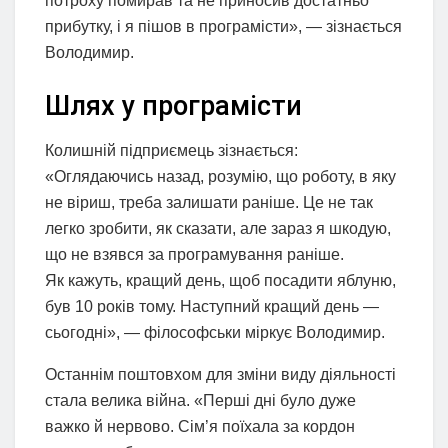
потроху помирав та не приносив достатньо
прибутку, і я пішов в програмісти», — зізнається
Володимир.
Шлях у програмісти
Колишній підприємець зізнається:
«Оглядаючись назад, розумію, що роботу, в яку
не віриш, треба залишати раніше. Це не так
легко зробити, як сказати, але зараз я шкодую,
що не взявся за програмування раніше.
Як кажуть, кращий день, щоб посадити яблуню,
був 10 років тому. Наступний кращий день —
сьогодні», — філософськи міркує Володимир.
Останнім поштовхом для зміни виду діяльності
стала велика війна. «Перші дні було дуже
важко й нервово. Сім’я поїхала за кордон