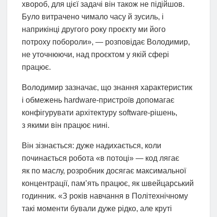
хвороб, для цієї задачі він також не підійшов.
Було витрачено чимало часу й зусиль, і
наприкінці другого року проєкту ми його
потроху побороли», — розповідає Володимир,
не уточнюючи, над проєктом у якій сфері
працює.
Володимир зазначає, що знання характеристик
і обмежень hardware-пристроїв допомагає
конфігурувати архітектуру software-рішень,
з якими він працює нині.
Він зізнається: дуже надихається, коли
починається робота «в потоці» — код лягає
як по маслу, розробник досягає максимальної
концентрації, пам’ять працює, як швейцарський
годинник. «З років навчання в Політехнічному
такі моменти бували дуже рідко, але круті