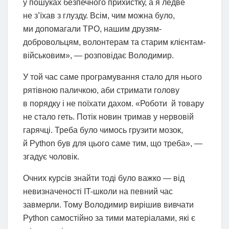
у пошуках безпечного прихистку, а я ледве
не з’їхав з глузду. Всім, чим можна було,
ми допомагали ТРО, нашим друзям-
добровольцям, волонтерам та старим клієнтам-
військовим», — розповідає Володимир.
У той час саме програмування стало для нього
рятівною паличкою, аби стримати голову
в порядку і не поїхати дахом. «Роботи й товару
не стало геть. Потік новин тримав у нервовій
гарячці. Треба було чимось грузити мозок,
й Python був для цього саме тим, що треба», —
згадує чоловік.
Очних курсів знайти тоді було важко — від
невизначеності IT-школи на певний час
завмерли. Тому Володимир вирішив вивчати
Python самостійно за тими матеріалами, які є