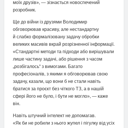
моїх друзів», — зізнається новоспечений
розробник.
Ще до війни із друзями Володимир
обговорював красиву, але нестандартну
й слабко формалізовану задачу обробки
великих масивів вкрай розрізненної інформації.
«Стандартні методи та підходи або вирішували
лише частину задачі, або рішення з часом
„розбігалось“ з вимогами. Багато
професіоналів, з якими я обговорював свою
задачу, казали, що вони б не стали навіть
братися за проєкт без чіткого ТЗ, а в нашій
сфері його не було, і бути не могло», — каже
він.
Навіть штучний інтелект не допомагав.
«Як би не робили з нього жупел і пігулку від усіх