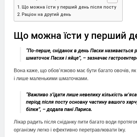
Що можна їсти у перший день після посту
Раціон на другий день
Що можна їсти у перший де
“По-перше, сніданок в день Пасхи називається р
шматочок Пасхи і яйце”, – зазначає гастроентер
Вона каже, що обов’язково має бути багато овочів, як 
і лише маленькими шматочками.
“Важливо з’їдати лише невелику кількість м’яс
період після посту основну частину вашого харч
білки”, – додала пані Лариса.
Лікар радить після сніданку пити багато води протяго
організму легко і ефективно перетравлювати їжу.