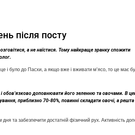
нь після посту
озговітися, а не наїстися. Тому найкраще зранку спожити
олог.
це і було до Пасхи, а якщо вже і вживати м’ясо, то це має бу
а і обов’язково доповнювати його зеленню та овочами. В це
ування, приблизно 70-80%, повинні складати овочі, а решта
м дня та забезпечити достатній фізичний рух. Активність д