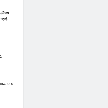
ційно
чері,
о,
ивалого