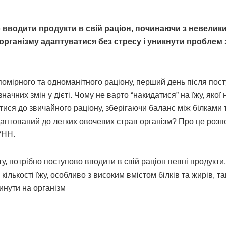
вводити продукти в свій раціон, починаючи з невелик
 організму адаптуватися без стресу і уникнути проблем 
 помірного та одноманітного раціону, перший день після пост
ачних змін у дієті. Чому не варто “накидатися” на їжу, якої 
тися до звичайного раціону, зберігаючи баланс між білками 
аптований до легких овочевих страв організм? Про це розп
УНН.
у, потрібно поступово вводити в свій раціон певні продукти
ількості їжу, особливо з високим вмістом білків та жирів, та
инути на організм