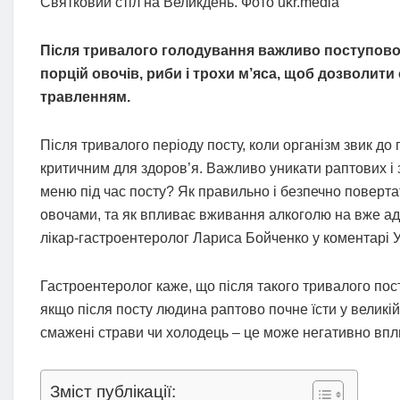
Святковий стіл на Великдень. Фото ukr.media
Після тривалого голодування важливо поступово 
порцій овочів, риби і трохи м’яса, щоб дозволити
травленням.
Після тривалого періоду посту, коли організм звик до
критичним для здоров’я. Важливо уникати раптових і зн
меню під час посту? Як правильно і безпечно поверта
овочами, та як впливає вживання алкоголю на вже ад
лікар-гастроентеролог Лариса Бойченко у коментарі 
Гастроентеролог каже, що після такого тривалого пост
якщо після посту людина раптово почне їсти у великій к
смажені страви чи холодець – це може негативно впл
Зміст публікації: