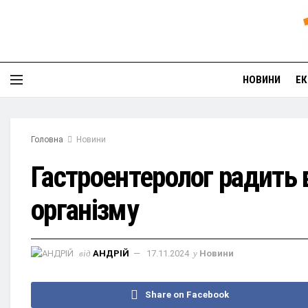
НОВИНИ
ЕК
Головна
Новини
Гастроентеролог радить 
організму
від
АНДРІЙ
17.11.2024
у
Новини
Share on Facebook