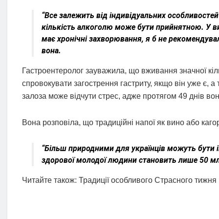
“Все залежить від індивідуальних особливостей
кількість алкоголю може бути прийнятною. У ви
має хронічні захворювання, я б не рекомендувал
вона.
Гастроентеролог зауважила, що вживання значної кіл
спровокувати загострення гастриту, якщо він уже є, 
залоза може відчути стрес, адже протягом 49 днів во
Вона розповіла, що традиційні напої як вино або каг
“Більш природними для українців можуть бути ін
здорової молодої людини становить лише 50 мл 
Читайте також: Традиції особливого Страсного тижня