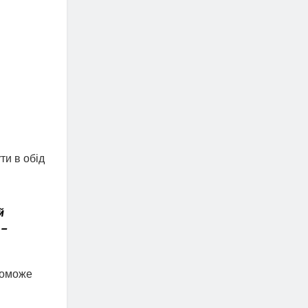
ти в обід
й
 –
опоможе