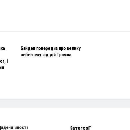
НОВИНИ
чка
Байден попередив про велику
небезпеку від дій Трампа
г, і
ми
фіденційності
Категорії