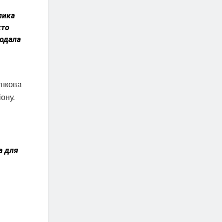
лика
хто
додала
ункова
ону.
а для