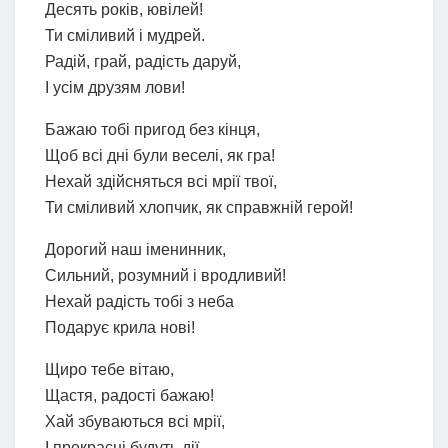
Десять років, ювілей!
Ти сміливий і мудрей.
Радій, грай, радість даруй,
І усім друзям лови!
Бажаю тобі пригод без кінця,
Щоб всі дні були веселі, як гра!
Нехай здійсняться всі мрії твої,
Ти сміливий хлопчик, як справжній герой!
Дорогий наш іменинник,
Сильний, розумний і вродливий!
Нехай радість тобі з неба
Подарує крила нові!
Щиро тебе вітаю,
Щастя, радості бажаю!
Хай збуваються всі мрії,
І прекрасні будуть дії.