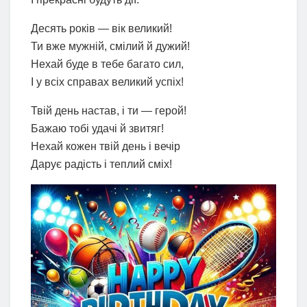
Десять років — вік великий!
Ти вже мужній, смілий й дужий!
Нехай буде в тебе багато сил,
І у всіх справах великий успіх!
Твій день настав, і ти — герой!
Бажаю тобі удачі й звитяг!
Нехай кожен твій день і вечір
Дарує радість і теплий сміх!