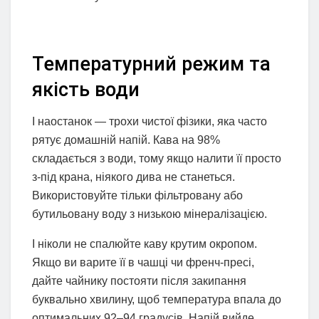
Температурний режим та
якість води
І наостанок — трохи чистої фізики, яка часто
рятує домашній напій. Кава на 98%
складається з води, тому якщо налити її просто
з-під крана, ніякого дива не станеться.
Використовуйте тільки фільтровану або
бутильовану воду з низькою мінералізацією.
І ніколи не спалюйте каву крутим окропом.
Якщо ви варите її в чашці чи френч-пресі,
дайте чайнику постояти після закипання
буквально хвилину, щоб температура впала до
оптимальних 92–94 градусів. Напій вийде