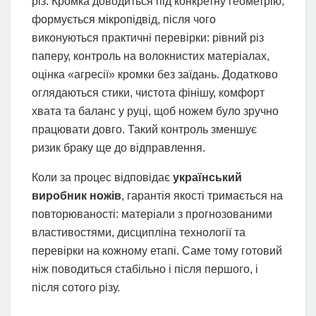
різ. Кромка доводиться під конкретну геометрію,
формується мікропідвід, після чого
виконуються практичні перевірки: рівний різ
паперу, контроль на волокнистих матеріалах,
оцінка «агресії» кромки без заїдань. Додатково
оглядаються стики, чистота фінішу, комфорт
хвата та баланс у руці, щоб ножем було зручно
працювати довго. Такий контроль зменшує
ризик браку ще до відправлення.
Коли за процес відповідає
український
виробник ножів
, гарантія якості тримається на
повторюваності: матеріали з прогнозованими
властивостями, дисципліна технології та
перевірки на кожному етапі. Саме тому готовий
ніж поводиться стабільно і після першого, і
після сотого різу.