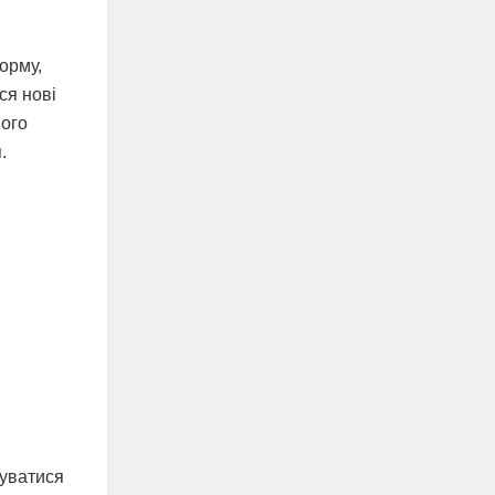
орму,
ся нові
ного
.
туватися