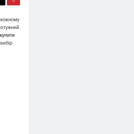
а кожному
 потужний
купити
 вибір