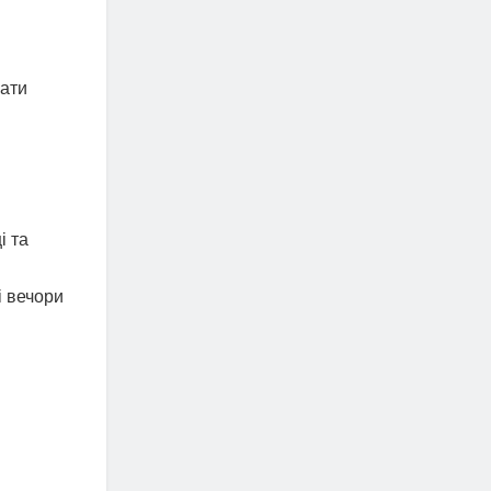
вати
і та
і вечори