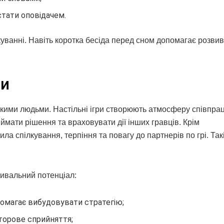
стати оповідачем.
лкуванні. Навіть коротка бесіда перед сном допомагає розви
ни
кими людьми. Настільні ігри створюють атмосферу співпрац
ймати рішення та враховувати дії інших гравців. Крім
а спілкування, терпіння та повагу до партнерів по грі. Так
вивальний потенціал:
опомагає вибудовувати стратегію;
сторове сприйняття;