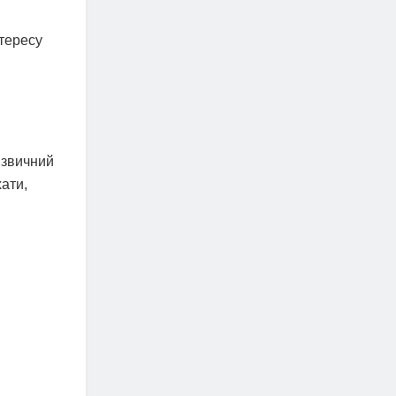
тересу
 звичний
ати,