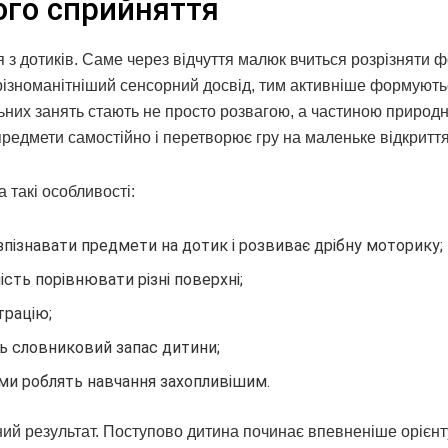
ого сприйняття
з дотиків. Саме через відчуття малюк вчиться розрізняти ф
 різноманітніший сенсорний досвід, тим активніше формують
льних занять стають не просто розвагою, а частиною природ
редмети самостійно і перетворює гру на маленьке відкриття
 такі особливості:
зпізнавати предмети на дотик і розвиває дрібну моторику;
ість порівнювати різні поверхні;
трацію;
 словниковий запас дитини;
и роблять навчання захопливішим.
тний результат. Поступово дитина починає впевненіше орієн