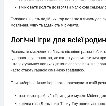
змінювати ролі та дозволяти малюкові самому 
Головна цінність подібних ігор полягає в живому спі
мовлення, уяву та здатність міркувати.
Логічні ігри для всієї роди
Розвивати мислення набагато цікавіше разом із близь
здорового суперництва, де кожен учасник вчиться при
інтелектуальних навичок дитина освоює важливі правил
часто стають гарною сімейною традицією.
При виборі логічних ігор варто враховувати їхній роз
настільна гра 6 в 1 «Пригоди в музеї» Mideer д
логічна гра «День і ніч» Tooky Toy розвиває про