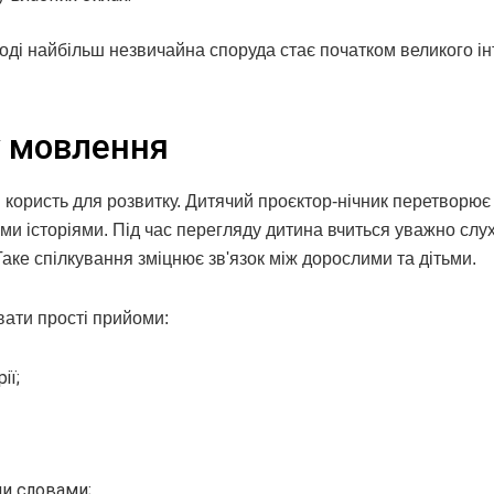
ді найбільш незвичайна споруда стає початком великого ін
у мовлення
й користь для розвитку. Дитячий проєктор-нічник перетворює
ми історіями. Під час перегляду дитина вчиться уважно слух
Таке спілкування зміцнює зв'язок між дорослими та дітьми.
ати прості прийоми:
ії;
ми словами;