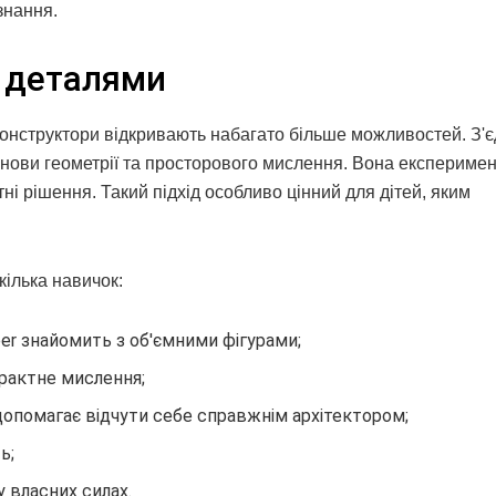
знання.
и деталями
і конструктори відкривають набагато більше можливостей. З'
основи геометрії та просторового мислення. Вона експеримен
ні рішення. Такий підхід особливо цінний для дітей, яким
кілька навичок:
er знайомить з об'ємними фігурами;
трактне мислення;
опомагає відчути себе справжнім архітектором;
ь;
 власних силах.