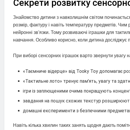
Секрети розвитку сенсорн
Знайомство дитини з навколишнім світом починається 
розмір, фактуру і навіть температуру предметів. Чим
нейронні зв'язки. Тому розвиваючі іграшки для такти
навчання. Особливо корисно, коли дитина досліджує п
При виборі сенсорних іграшок варто звернути увагу на
«Таємниче відерце» від Tooky Toy допомагає ро
«Тактильне лото» тренує пам'ять, увагу та здатн
ігри із заплющеними очима покращують концен
завдання на пошук схожих текстур розширюють
домашні експерименти з безпечними предметам
Навіть кілька хвилин таких занять щодня дають помі