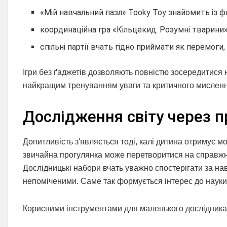
«Мій навчальний пазл» Tooky Toy знайомить із 
координаційна гра «Кільцекид. Розумні тварини»
спільні партії вчать гідно приймати як перемоги, 
Ігри без ґаджетів дозволяють повністю зосередитися н
найкращим тренуванням уваги та критичного мисленн
Дослідження світу через п
Допитливість з'являється тоді, калі дитина отримує м
звичайна прогулянка може перетворитися на справжню 
Дослідницькі набори вчать уважно спостерігати за нав
непоміченими. Саме так формується інтерес до науки 
Корисними інструментами для маленького дослідника