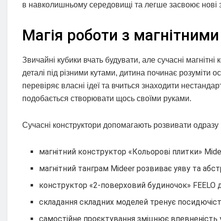
в навколишньому середовищі та легше засвоює нові 
Магія роботи з магнітним
Звичайні кубики вчать будувати, але сучасні магнітн
деталі під різними кутами, дитина починає розуміти 
перевіряє власні ідеї та вчиться знаходити нестандарт
подобається створювати щось своїми руками.
Сучасні конструктори допомагають розвивати одразу 
магнітний конструктор «Кольорові плитки» Mide
магнітний танграм Mideer розвиває уяву та абс
конструктор «2-поверховий будиночок» FEELO д
складання складних моделей тренує посидючіст
самостійне проєктування зміцнює впевненість у