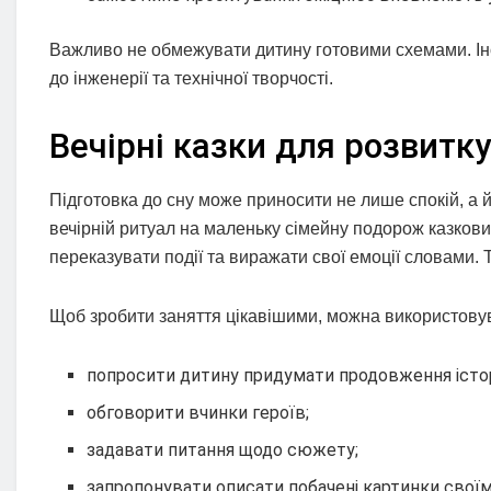
Важливо не обмежувати дитину готовими схемами. Іно
до інженерії та технічної творчості.
Вечірні казки для розвитк
Підготовка до сну може приносити не лише спокій, а 
вечірній ритуал на маленьку сімейну подорож казкови
переказувати події та виражати свої емоції словами. 
Щоб зробити заняття цікавішими, можна використовув
попросити дитину придумати продовження істор
обговорити вчинки героїв;
задавати питання щодо сюжету;
запропонувати описати побачені картинки свої