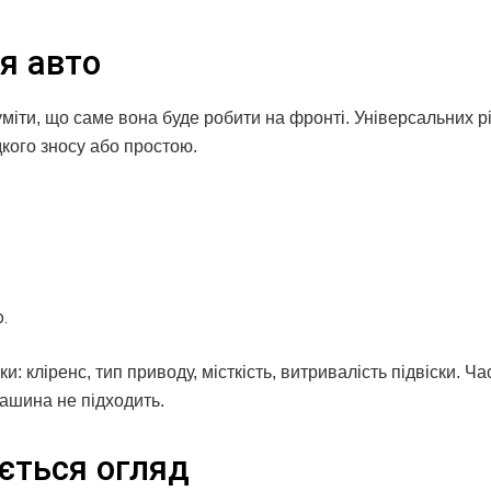
я авто
міти, що саме вона буде робити на фронті. Універсальних р
дкого зносу або простою.
.
и: кліренс, тип приводу, місткість, витривалість підвіски. Ч
ашина не підходить.
ається огляд