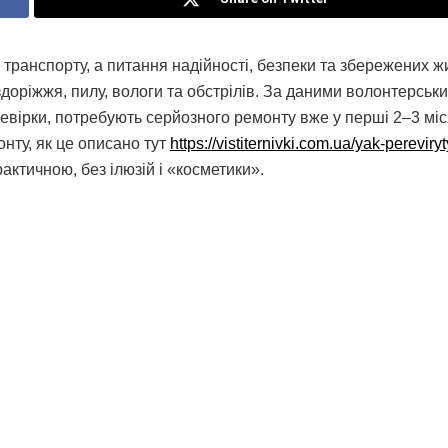
транспорту, а питання надійності, безпеки та збережених жи
оріжжя, пилу, вологи та обстрілів. За даними волонтерськ
ревірки, потребують серйозного ремонту вже у перші 2–3 міс
нту, як це описано тут
https://vistiternivki.com.ua/yak-pereviryt
актичною, без ілюзій і «косметики».