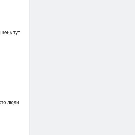
ішень тут
асто люди