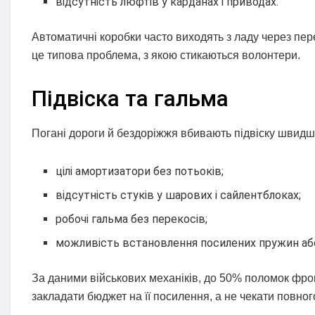
відсутність люфтів у карданах і приводах.
Автоматичні коробки часто виходять з ладу через пере
це типова проблема, з якою стикаються волонтери.
Підвіска та гальма
Погані дороги й бездоріжжя вбивають підвіску швидше
цілі амортизатори без потьоків;
відсутність стуків у шарових і сайлентблоках;
робочі гальма без перекосів;
можливість встановлення посилених пружин аб
За даними військових механіків, до 50% поломок фрон
закладати бюджет на її посилення, а не чекати повного