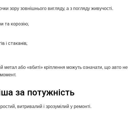
чки зору зовнішнього вигляду, а з погляду живучості.
и та корозію;
ів і стаканів;
й метал або «вбиті» кріплення можуть означати, що авто не
 момент.
іша за потужність
остий, витривалий і зрозумілий у ремонті.