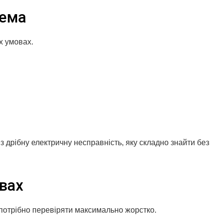
тема
х умовах.
 дрібну електричну несправність, яку складно знайти без
вах
 потрібно перевіряти максимально жорстко.