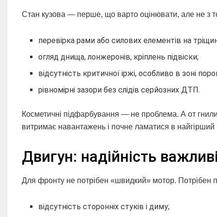
Стан кузова — перше, що варто оцінювати, але не з то
перевірка рами або силових елементів на тріщин
огляд днища, лонжеронів, кріплень підвіски;
відсутність критичної іржі, особливо в зоні порог
рівномірні зазори без слідів серйозних ДТП.
Косметичні підфарбування — не проблема. А от гнили
витримає навантажень і почне ламатися в найгірший
Двигун: надійність важлив
Для фронту не потрібен «швидкий» мотор. Потрібен пр
відсутність сторонніх стуків і диму;