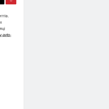
ттів.
их
яці
y-avto-