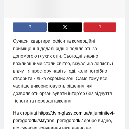
Сучасні квартири, офіси та комерційні
приміщення дедалі рідше поділяють за
допомогою глухих стін. Сьогодні значно
важливішими стали світло, візуальна легкість і
відчуття простору навіть тоді, коли потрібно
створити кілька окремих зон. Саме тому все
частіше використовують рішення, які
дозволяють організувати інтер’єр без відчуття
тісноти та перевантаження.
На сторінці
https://dvin-glass.com.ua/aljuminiievi-
peregorodki/sklyanni-peregorodki/
добре видно,
що сучасне зонування вже давно не