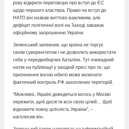
року відкрити переговори про вступ до ЄС
щодо першого кластера. Право на вступ до
НАТО він назвав життєво важливим, але
дефіцит політичної волі на Заході заважає
офіційному запрошенню України.
Зеленський запевнив, що країна не торгує
своїм суверенітетом і не дозволить використати
себе у передвиборчих баталіях. Тут очевидний
натяк на публікації у західній пресі про те, що
припинення вогню нібито може включати
фактичний контроль РФ захоплених територій.
“Можливо, Україні доведеться когось у Москві
пережити, щоб досягти всіх своїх цілей… Щоб
відновити повну цілісність України”, –
наголосив він.
Зеленський також наполягає на інформаційній