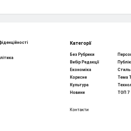
фіденційності
Категорії
Без Рубрики
Персо
літика
Вибір Редакції
Публік
Економіка
Стиль
Корисне
Тема 
Культура
Технол
Новини
ТОП 7
Контакти