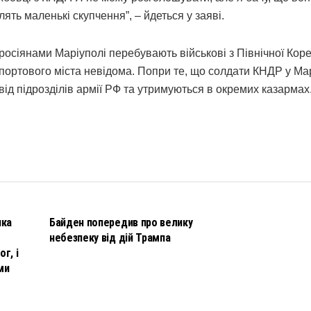
лять маленькі скупчення”, – йдеться у заяві.
сіянами Маріуполі перебувають військові з Північної Коре
о портового міста невідома. Попри те, що солдати КНДР у Ма
від підрозділів армії РФ та утримуються в окремих казармах
НОВИНИ
чка
Байден попередив про велику
небезпеку від дій Трампа
г, і
ми