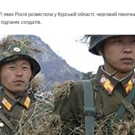
яких Росія розмістила у Курській області: черговий північн
 підганяє солдатів.