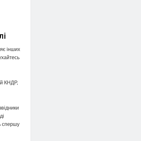
лі
няє інших
ухайтесь
ий КНДР,
звідники
ді
ць спершу