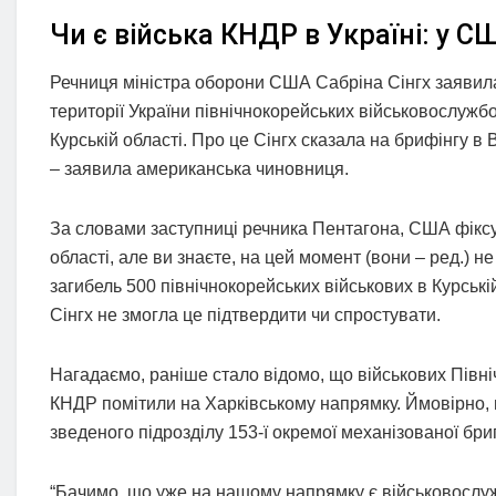
Чи є війська КНДР в Україні: у С
Речниця міністра оборони США Сабріна Сінгх заявила,
території України північнокорейських військовослужбов
Курській області. Про це Сінгх сказала на брифінгу в 
– заявила американська чиновниця.
За словами заступниці речника Пентагона, США фіксув
області, але ви знаєте, на цей момент (вони – ред.) 
загибель 500 північнокорейських військових в Курські
Сінгх не змогла це підтвердити чи спростувати.
Нагадаємо, раніше стало відомо, що військових Північ
КНДР помітили на Харківському напрямку. Ймовірно, 
зведеного підрозділу 153-ї окремої механізованої бри
“Бачимо, що уже на нашому напрямку є військовослуж