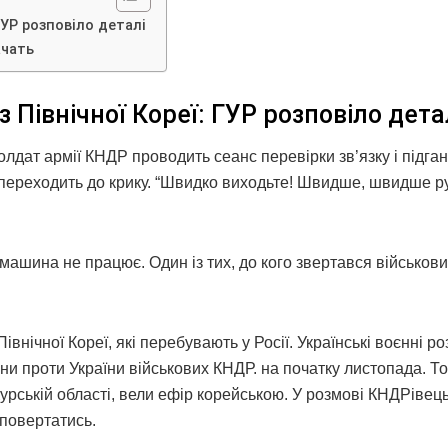
ГУР розповіло деталі
ачать
 Північної Кореї: ГУР розповіло дета
солдат армії КНДР проводить сеанс перевірки зв’язку і підга
о переходить до крику. “Швидко виходьте! Швидше, швидше р
машина не працює. Один із тих, до кого звертався військов
ічної Кореї, які перебувають у Росії. Українські воєнні ро
и проти України військових КНДР. на початку листопада. То
Курській області, вели ефір корейською. У розмові КНДРіве
 повертатись.