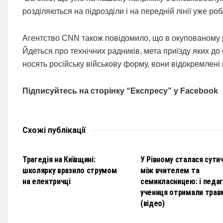
розділяються на підрозділи і на передній лінії уже роб
Агентство CNN також повідомило, що в окупованому ро
Йдеться про технічних радників, мета приїзду яких д
носять російську військову форму, вони відокремлені 
Підписуйтесь на сторінку “Експресу” у Facebook
Схожі
публікації
НОВИНИ
НОВИНИ
Трагедія на Київщині:
У Рівному сталася сути
школярку вразило струмом
між вчителем та
на електричці
семикласницею: і педаго
учениця отримали трав
(відео)