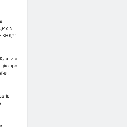
а
ДР є в
ти КНДР”,
Курської
ацію про
їни,
датів
р
ни