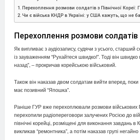
Перехоплення розмови солдатів з Північної Кореї: 
Чи є війська КНДР в Україні: у США кажуть, що не б
Перехоплення розмови солдатів з
Як випливає з аудіозапису, судячи з усього, старший 
із зауваженням “Рухайтеся швидко!”. Тоді він швидк
назад”, – прокричав корейською військовий.
Також він наказав двом солдатам вийти вперед, поки 
має позивний “Япошка”.
Раніше ГУР вже перехоплювали розмови військових Півн
перехопили радіопереговори залучених Росією до війн
північні корейці, розміщені для виконання завдань в 
викликав “ремонтника”, а потім наказав групі негайно