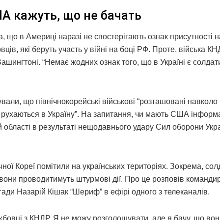
ША кажуть, що не бачать
 що в Америці наразі не спостерігають ознак присутності н
ців, які беруть участь у війні на боці РФ. Проте, війська КН
Вашингтоні. “Немає жодних ознак того, що в Україні є солда
али, що північнокорейські військові “розташовані навколо 
не рухаються в Україну”. На запитання, чи мають США інформ
й області в результаті нещодавнього удару Сил оборони Укра
ної Кореї помітили на українських територіях. Зокрема, сол
вони проводитимуть штурмові дії. Про це розповів команди
гади Назарій Кішак “Шериф” в ефірі одного з телеканалів.
бовці з КНДР. Я не можу розголошувати, але я бачу, що во