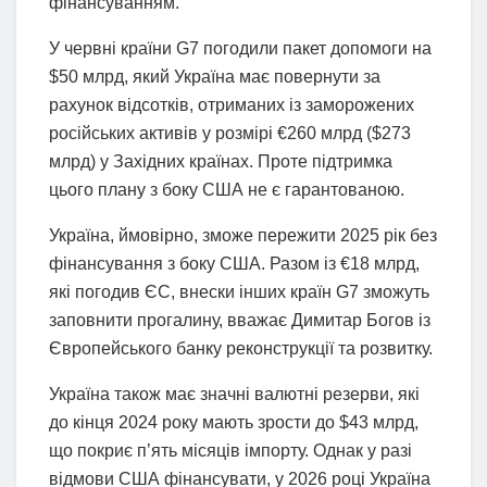
фінансуванням.
У червні країни G7 погодили пакет допомоги на
$50 млрд, який Україна має повернути за
рахунок відсотків, отриманих із заморожених
російських активів у розмірі €260 млрд ($273
млрд) у Західних країнах. Проте підтримка
цього плану з боку США не є гарантованою.
Україна, ймовірно, зможе пережити 2025 рік без
фінансування з боку США. Разом із €18 млрд,
які погодив ЄС, внески інших країн G7 зможуть
заповнити прогалину, вважає Димитар Богов із
Європейського банку реконструкції та розвитку.
Україна також має значні валютні резерви, які
до кінця 2024 року мають зрости до $43 млрд,
що покриє п’ять місяців імпорту. Однак у разі
відмови США фінансувати, у 2026 році Україна