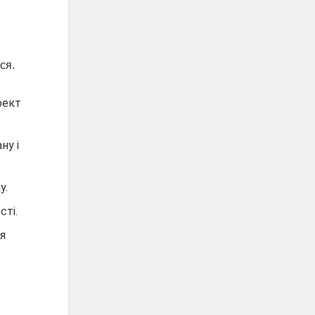
ся.
фект
ну і
у.
сті.
ся