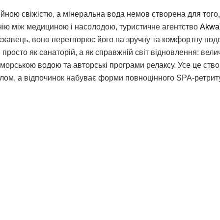
ойною свіжістю, а мінеральна вода немов створена для того
онію між медициною і насолодою, туристичне агентство
Akwa
ускавець, воно перетворює його на зручну та комфортну под
просто як санаторій, а як справжній світ відновлення: вел
 морською водою та авторські програми релаксу. Усе це ств
лом, а відпочинок набуває форми повноцінного SPA-ретриту