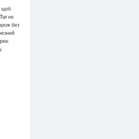
, щоб
Tur
не
орож без
ичезний
орює
.