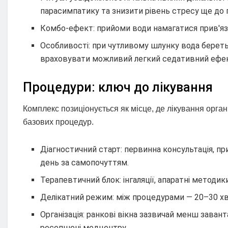
парасимпатику та знизити рівень стресу ще до 
Комбо-ефект: прийоми води намагатися прив'яз
Особливості: при чутливому шлунку вода береть
враховувати можливий легкий седативний ефе
Процедури: ключ до лікування
Комплекс позиціонується як місце, де лікування орга
базових процедур.
Діагностичний старт: первинна консультація, пр
день за самопочуттям.
Терапевтичний блок: інгаляції, апаратні методик
Делікатний режим: між процедурами — 20–30 хви
Організація: ранкові вікна зазвичай менш завант
ресепшені медцентру.