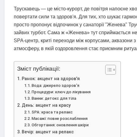
Трускавець — це місто-курорт, де повітря напоєне хв
повертати сили та здоров'я. Для тих, хто шукає гарм
просто пропонує відпочинок у санаторії "Женева" Тр
зайвих турбот. Сама ж «Женева» тут сприймається не 
SPA-центр, криті переходи між корпусами, аквазони з
атмосферу, в якій оздоровлення стає приємним ритуа
Зміст публікації:
Ранок: акцент на здоров'я
Вода: джерело здоров'я
Процедури: ключ до лікування
Ванни: детокс для тіла
День: акцент на красу
SPA: краса та релакс
Масажі: повне розслаблення
Обгортання: оновлення шкіри
Вечір: акцент на релакс