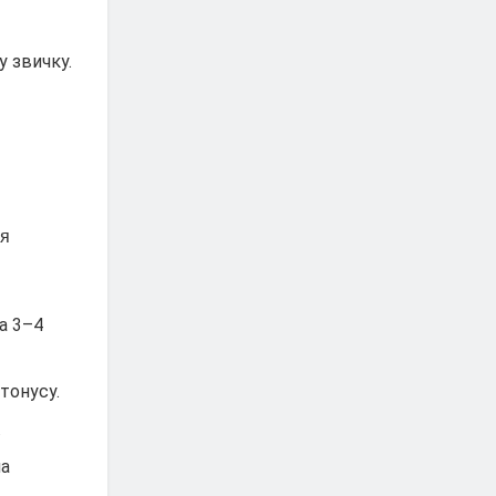
 звичку.
ля
на 3–4
 тонусу.
.
на