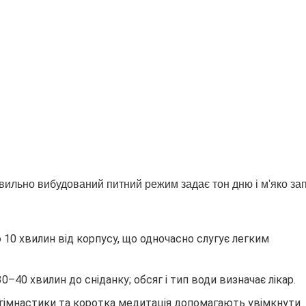
авильно вибудований питний режим задає тон дню і м'яко за
 10 хвилин від корпусу, що одночасно слугує легким
–40 хвилин до сніданку; обсяг і тип води визначає лікар.
ї гімнастики та коротка медитація допомагають увімкнути