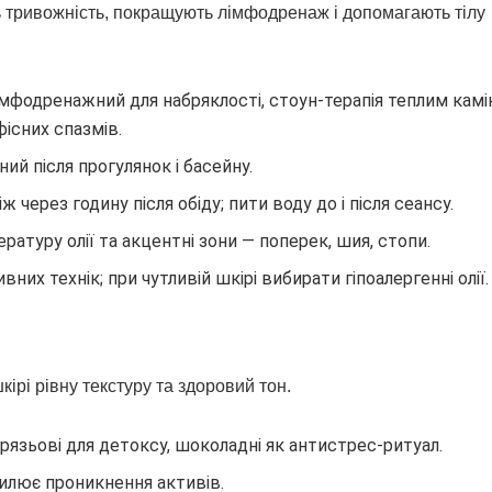
 тривожність, покращують лімфодренаж і допомагають тілу
 лімфодренажний для набряклості, стоун-терапія теплим кам
фісних спазмів.
й після прогулянок і басейну.
через годину після обіду; пити воду до і після сеансу.
атуру олії та акцентні зони — поперек, шия, стопи.
вних технік; при чутливій шкірі вибирати гіпоалергенні олії.
ірі рівну текстуру та здоровий тон.
грязьові для детоксу, шоколадні як антистрес-ритуал.
силює проникнення активів.