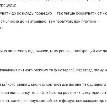
процедур.
увати до розкладу процедур — так легше формувати стійку
ся ближче до нейтральної температури; при гіпотонії —
кт.
нічно вплетене у відпочинок, тому ранок — найкращий час д
изначення питного режиму та фізіотерапії; перегляд плану 
и м'якого впливу, кисневі коктейлі для легень та судинного
лин відпочинку, теплий чай, легка розтяжка в лаундж-зоні
ажені; запис на популярні кабінети фіксується заздалегідь 