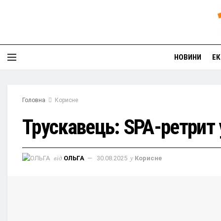
НОВИНИ
ЕК
Головна
Корисне
Трускавець: SPA-ретрит 
від
ОЛЬГА
30.08.2025
у
Корисне