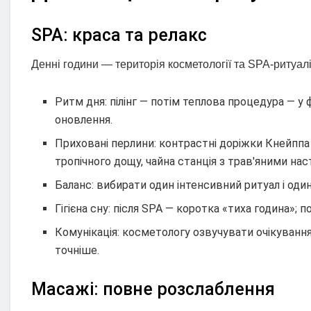
SPA: краса та релакс
Денні години — територія косметології та SPA-ритуал
Ритм дня: пілінг — потім теплова процедура — у
оновлення.
Приховані перлини: контрастні доріжки Кнейппа 
тропічного дощу, чайна станція з трав'яними нас
Баланс: вибирати один інтенсивний ритуал і од
Гігієна сну: після SPA — коротка «тиха година»; п
Комунікація: косметологу озвучувати очікування
точніше.
Масажі: повне розслаблення