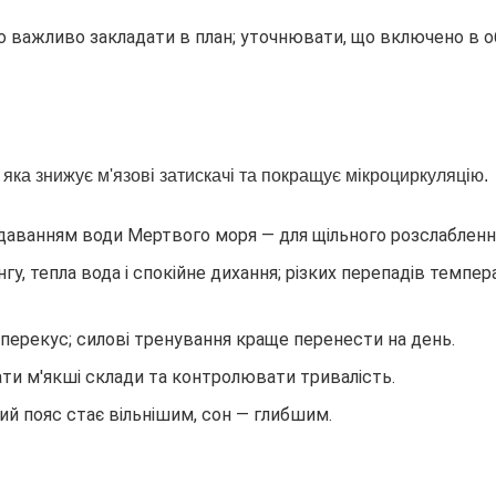
о важливо закладати в план; уточнювати, що включено в 
 яка знижує м'язові затискачі та покращує мікроциркуляцію.
з додаванням води Мертвого моря — для щільного розслабленн
гу, тепла вода і спокійне дихання; різких перепадів темпе
 перекус; силові тренування краще перенести на день.
рати м'якші склади та контролювати тривалість.
вий пояс стає вільнішим, сон — глибшим.