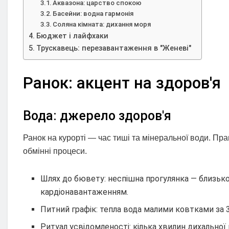
Аквазона: царство спокою
Басейни: водна гармонія
Соляна кімната: дихання моря
Бюджет і лайфхаки
Трускавець: перезавантаження в "Женеві"
Ранок: акцент на здоров'я
Вода: джерело здоров'я
Ранок на курорті — час тиші та мінеральної води. Пр
обмінні процеси.
Шлях до бювету: неспішна прогулянка — близько
кардіонавантаженням.
Питний графік: тепла вода малими ковтками за 30
Ритуал усвідомленості: кілька хвилин дихально