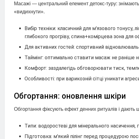
Масажі — центральний елемент детокс-туру: знімають
«видихнути».
Вибір техніки: класичний для м'язового тонусу,
глибокого прогріву, спина+комірцева зона для о
Для активних гостей: спортивний відновлювальни
Таймінг: оптимально ставити масаж не раніше ніж 
Комфорт: заздалегідь обговорювати тиск, темпер
Особливості: при варикозній сітці уникати агреси
Обгортання: оновлення шкіри
Обгортання фіксують ефект денних ритуалів і дають шк
Типи: водоростеві для мінерального насичення, 
Підготовка: м'який пілінг перед процедурою по