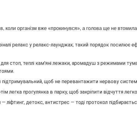
ів, коли організм вже «прокинувся», а голова ще не втомила
 фіналі релакс у релакс-лаунджах; такий порядок посилює е
для стоп, теплі кам'яні лежаки, аромадуш з режимами тума
тоями.
ин підтримувальний, щоб не перевантажити нервову систем
отім легка прогулянка в парку, щоб закріпити відчуття легко
 — ліфтинг, детокс, антистрес — тоді протокол підбираєть