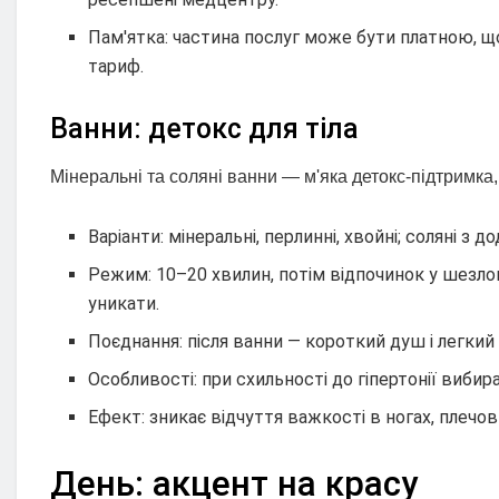
Пам'ятка: частина послуг може бути платною, щ
тариф.
Ванни: детокс для тіла
Мінеральні та соляні ванни — м'яка детокс-підтримка,
Варіанти: мінеральні, перлинні, хвойні; соляні 
Режим: 10–20 хвилин, потім відпочинок у шезлон
уникати.
Поєднання: після ванни — короткий душ і легкий
Особливості: при схильності до гіпертонії виби
Ефект: зникає відчуття важкості в ногах, плечо
День: акцент на красу