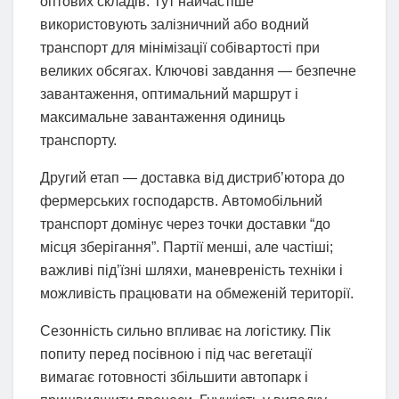
оптових складів. Тут найчастіше
використовують залізничний або водний
транспорт для мінімізації собівартості при
великих обсягах. Ключові завдання — безпечне
завантаження, оптимальний маршрут і
максимальне завантаження одиниць
транспорту.
Другий етап — доставка від дистриб’ютора до
фермерських господарств. Автомобільний
транспорт домінує через точки доставки “до
місця зберігання”. Партії менші, але частіші;
важливі під’їзні шляхи, маневреність техніки і
можливість працювати на обмеженій території.
Сезонність сильно впливає на логістику. Пік
попиту перед посівною і під час вегетації
вимагає готовності збільшити автопарк і