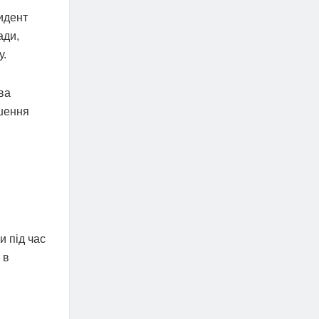
идент
ади,
у.
ва
ршення
и під час
 в