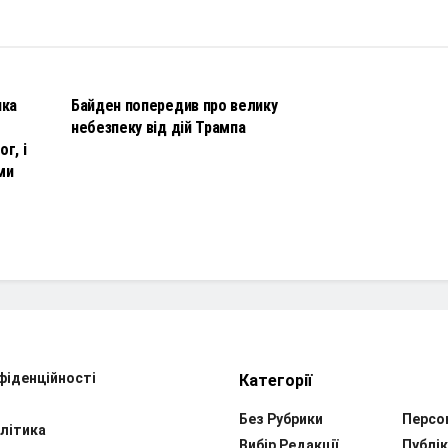
НОВИНИ
чка
Байден попередив про велику
небезпеку від дій Трампа
г, і
ми
фіденційності
Категорії
Без Рубрики
Персо
літика
Вибір Редакції
Публік