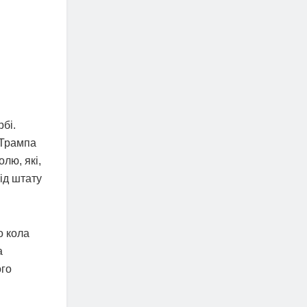
бі.
к Трампа
лю, які,
ід штату
о кола
а
ого