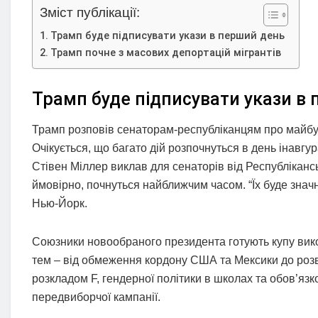
Зміст публікації:
Трамп буде підписувати укази в перший день
Трамп почне з масових депортацій мігрантів
Трамп буде підписувати укази в
Трамп розповів сенаторам-республіканцям про майбутні
Очікується, що багато дій розпочнуться в день інавгур
Стівен Міллер виклав для сенаторів від Республіканськ
ймовірно, почнуться найближчим часом. “Їх буде значн
Нью-Йорк.
Союзники новообраного президента готують купу викон
тем – від обмеження кордону США та Мексики до роз
розкладом F, гендерної політики в школах та обов’язко
передвиборчої кампанії.