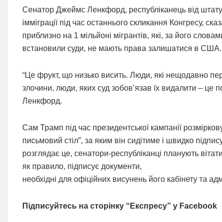
Сенатор Джеймс Ленкфорд, республіканець від штату 
імміграції під час останнього скликання Конгресу, ск
приблизно на 1 мільйоні мігрантів, які, за його словам
встановили суди, не мають права залишатися в США.
“Це фрукт, що низько висить. Люди, які нещодавно пер
злочини, люди, яких суд зобов’язав їх видалити – це 
Ленкфорд.
Сам Трамп під час президентської кампанії розмірковув
письмовий стіл”, за яким він сидітиме і швидко підпи
розглядає це, сенатори-республіканці планують вітати 
як правило, підписує документи,
необхідні для офіційних висунень його кабінету та ад
Підписуйтесь на сторінку “Експресу” у Facebook