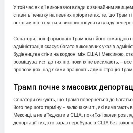
У той час як дії виконавчої влади є звичайним явище
ставить печатку на певних пріоритетах, те, що Трамп
оскільки він готується використовувати владу непере
Сенатори, поінформовані Трампом і його командою під 
адміністрація скасує багато виконавчих указів адмін
будівництва стіни на кордоні між США і Мексикою, ств
розміщуватися до тих пір, поки їх не висилають, – все
пропозиціях, над якими працюють адміністрація Трампа
Трамп почне з масових депортаці
Сенатори очікують, що Трамп повернеться до багатьох
його першого терміну – включаючи ті, які вимагають в
Мексиці, а не в’їжджати в США, поки їхні заяви розг
депортації тих, хто зараз перебуває в США без закон