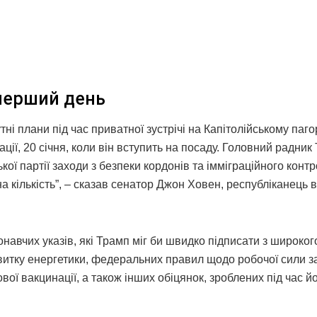
 перший день
 плани під час приватної зустрічі на Капітолійському пагор
ації, 20 січня, коли він вступить на посаду. Головний радни
ої партії заходи з безпеки кордонів та імміграційного контро
а кількість”, – сказав сенатор Джон Ховен, республіканець в
авчих указів, які Трамп міг би швидко підписати з широког
витку енергетики, федеральних правил щодо робочої сили з
вої вакцинації, а також інших обіцянок, зроблених під час й