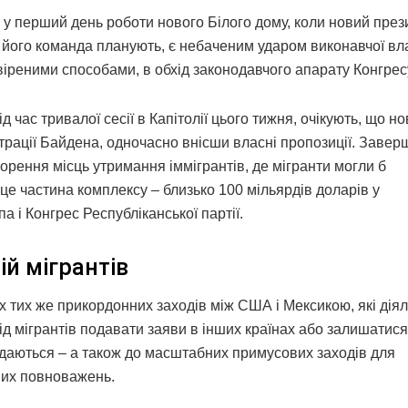
м у перший день роботи нового Білого дому, коли новий през
 і його команда планують, є небаченим ударом виконавчої вл
віреними способами, в обхід законодавчого апарату Конгрес
час тривалої сесії в Капітолії цього тижня, очікують, що но
істрації Байдена, одночасно внісши власні пропозиції. Заве
орення місць утримання іммігрантів, де мігранти могли б
 це частина комплексу – близько 100 мільярдів доларів у
 і Конгрес Республіканської партії.
й мігрантів
 тих же прикордонних заходів між США і Мексикою, які діял
ід мігрантів подавати заяви в інших країнах або залишатися
лядаються – а також до масштабних примусових заходів для
них повноважень.