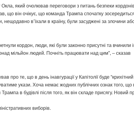
Окла, який очолював переговори з питань безпеки кордонів
азав, що він очікує, що команда Трампа спочатку зосередитьс
и, нещодавно в’їхали в країну, були засуджені за злочини або 
етнули кордон, люди, які були законно присутні та вчинили 
понад мільйон людей. Почніть працювати над цим”, – сказав
ав про те, що в день інавгурації у Капітолії буде “крихітний
суватиме укази. Хоча немає жодних публічних ознак того, що 
Трампа в будівлі після того, як він складе присягу. Новий п
міністративних виборів.