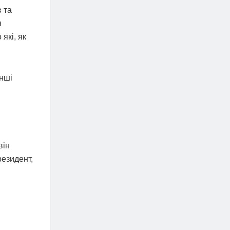
 та
я
які, як
інші
він
резидент,