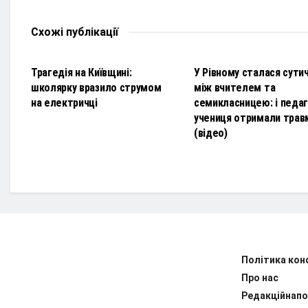
Схожі
публікації
НОВИНИ
НОВИНИ
Трагедія на Київщині:
У Рівному сталася сути
школярку вразило струмом
між вчителем та
на електричці
семикласницею: і педаго
учениця отримали трав
(відео)
Політика кон
Про нас
Редакційнапо