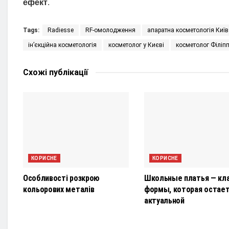
ефект
.
Tags:
Radiesse
RF-омолодження
апаратна косметологія Київ
ін’єкційна косметологія
косметолог у Києві
косметолог Філіп
Схожі
публікації
КОРИСНЕ
КОРИСНЕ
Особливості розкрою
Школьные платья — кл
кольорових металів
формы, которая остае
актуальной