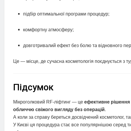
підбір оптимальної програми процедур;
комфортну атмосферу;
довготривалий ефект без болю та відновного пер
Це — місце, де сучасна косметологія поєднується з т
Підсумок
Мікроголковий RF-ліфтинг — це
ефективне рішення д
обличчю свіжого вигляду без операцій
.
А коли за справу береться досвідчений косметолог, т
У Києві ця процедура стає все популярнішою серед т