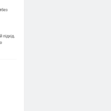
т
без
 підхід.
що