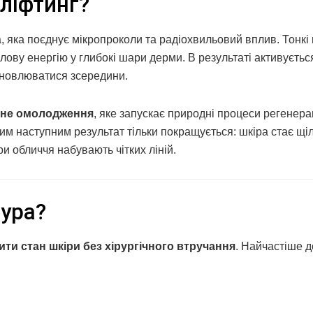
ліфтинг?
 яка поєднує мікропроколи та радіохвильовий вплив. Тонкі 
лову енергію у глибокі шари дерми. В результаті активуєть
дновлюватися зсередини.
чне омолодження
, яке запускає природні процеси регенерац
им наступним результат тільки покращується: шкіра стає щі
 обличчя набувають чітких ліній.
дура?
ти стан шкіри без хірургічного втручання
. Найчастіше д