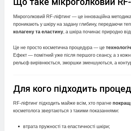
Що таке мікроголковий RF-
Мікроголковий RF-ліфтинг — це інноваційна методика,
проникають у шкіру на задану глибину, передаючи теп
колагену та еластину
, а шкіра починає природно ві
Це не просто косметична процедура — це
технологі
Ефект — помітний уже після першого сеансу, а з кожн
рельєф вирівнюється, зморшки зменшуються, а контури
Для кого підходить проце
RF-ліфтинг підходить майже всім, хто прагне
покращи
косметолога звертаються з такими показаннями:
втрата пружності та еластичності шкіри;