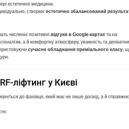
ері естетичної медицини.
ндивідуально, створює
естетично збалансований результа
дчать численні позитивні
відгуки в Google-картах
та на
іоналізм, а й комфортну атмосферу, уважність та делікатний
икористовуючи
сучасне обладнання преміального класу
, 
дури.
RF-ліфтинг у Києві
верніться до фахівця, який має не лише досвід, а й справжнє
те: