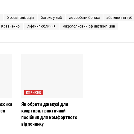
біоревіталізація
ботокс у лоб
де зробити ботокс
збільшення губ
п Кравченко.
ліфтинг обличчя
мікроголковий рф ліфтинг Київ
КОРИСНЕ
ассика
Як обрати джакузі для
тся
квартири: практичний
посібник для комфортного
відпочинку