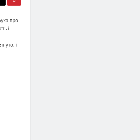
аука про
ть і
януто, і