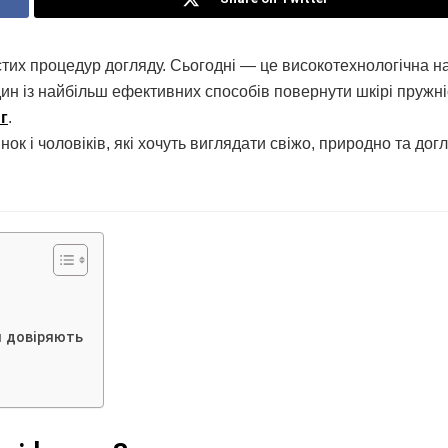
тих процедур догляду. Сьогодні — це високотехнологічна н
дин із найбільш ефективних способів повернути шкірі пружніс
г
.
к і чоловіків, які хочуть виглядати свіжо, природно та догл
й довіряють