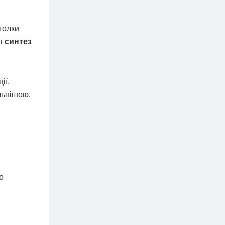
голки
ся
синтез
ії.
льнішою,
о