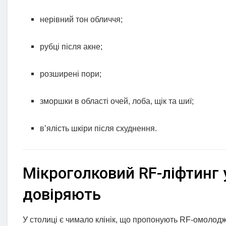
нерівний тон обличчя;
рубці після акне;
розширені пори;
зморшки в області очей, лоба, щік та шиї;
в’ялість шкіри після схуднення.
Мікроголковий RF-ліфтинг у
довіряють
У столиці є чимало клінік, що пропонують RF-омолод