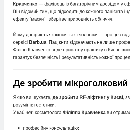
Кравченко
— фахівець із багаторічним досвідом у сф
Він відомий тим, що підходить до кожного пацієнта і
ефекту “маски” і зберігає природність обличчя.
Йому довіряють як жінки, так і чоловіки — про це сві
сервісі
Barb.ua
. Пацієнти відзначають не лише профес
Філіпп Кравченко веде приватну практику в Києві, в
гарантує безпечність і результативність кожної проце
Де зробити мікроголковий 
Якщо ви шукаєте,
де зробити RF-ліфтинг у Києві
, з
розуміння естетики.
У кабінеті косметолога
Філіппа Кравченка
ви отримає
професійну консультацію;