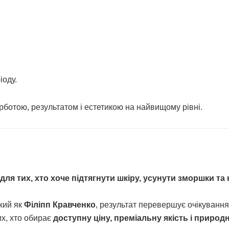
іоду.
урботою, результатом і естетикою на найвищому рівні.
ля тих, хто хоче підтягнути шкіру, усунути зморшки та
акий як
Філіпп Кравченко
, результат перевершує очікування
их, хто обирає
доступну ціну, преміальну якість і природ