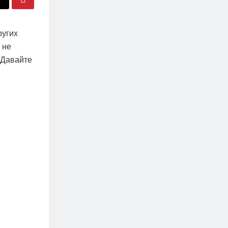
ругих
 не
 Давайте