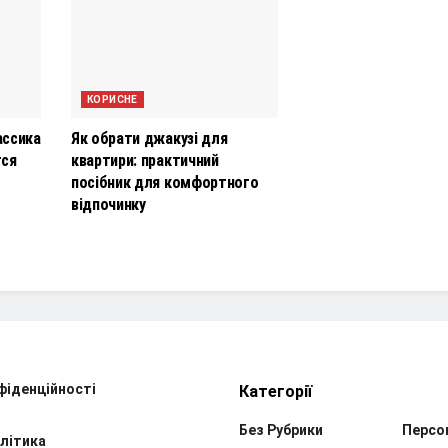
КОРИСНЕ
ассика
Як обрати джакузі для
тся
квартири: практичний
посібник для комфортного
відпочинку
фіденційності
Категорії
Без Рубрики
Персо
літика