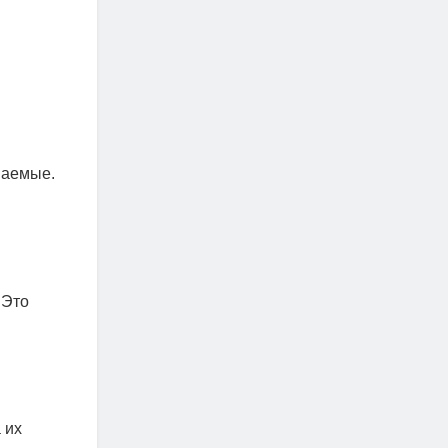
паемые.
 Это
 их