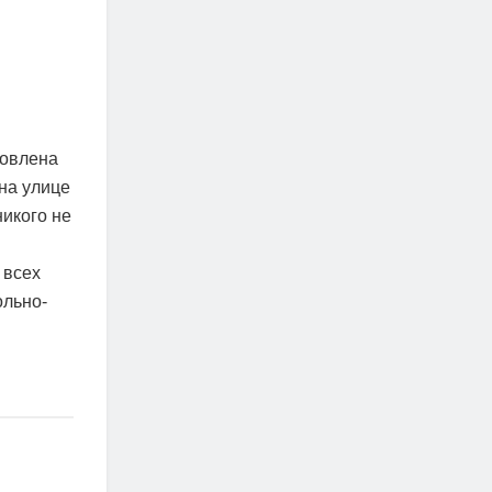
ловлена
на улице
икого не
 всех
ольно-