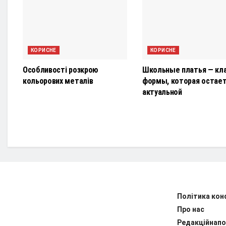
КОРИСНЕ
КОРИСНЕ
Особливості розкрою
Школьные платья — кл
кольорових металів
формы, которая остае
актуальной
Політика кон
Про нас
Редакційнапо