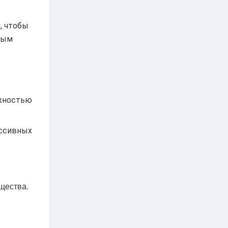
, чтобы
ным
ажностью
ессивных
щества.