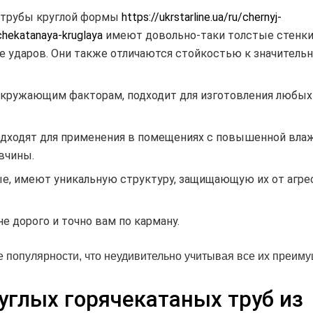
 трубы круглой формы
https://ukrstarline.ua/ru/chernyj-
chekatanaya-kruglaya
имеют довольно-таки толстые стенки
е ударов. Они также отличаются стойкостью к значитель
 окружающим факторам, подходит для изготовления любых
одходят для применения в помещениях с повышенной вл
авчины.
ые, имеют уникальную структуру, защищающую их от агр
е дорого и точно вам по карману.
е популярности, что неудивительно учитывая все их преиму
углых горячекатаных труб из