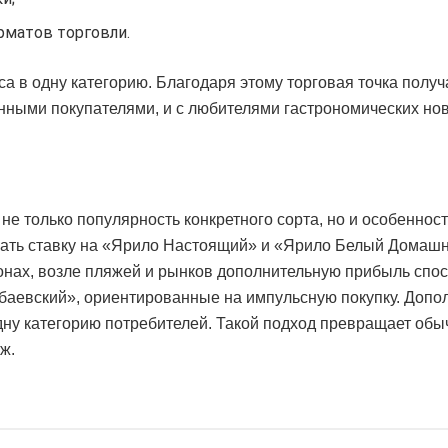
рматов торговли.
а в одну категорию. Благодаря этому торговая точка получ
нными покупателями, и с любителями гастрономических нов
е только популярность конкретного сорта, но и особеннос
лать ставку на «Ярило Настоящий» и «Ярило Белый Домашн
онах, возле пляжей и рынков дополнительную прибыль спо
аевский», ориентированные на импульсную покупку. Допо
ну категорию потребителей. Такой подход превращает об
ж.