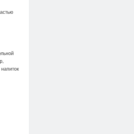
частью
ельной
р,
 напиток