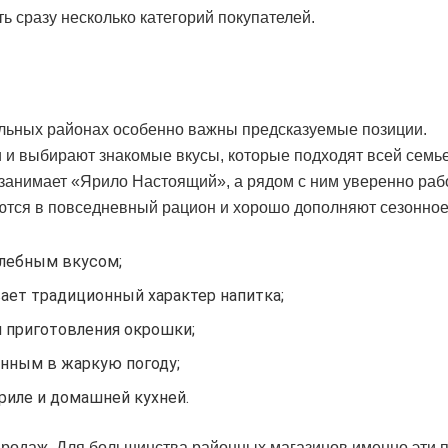
ь сразу несколько категорий покупателей.
альных районах особенно важны предсказуемые позиции.
 и выбирают знакомые вкусы, которые подходят всей семье
занимает «Ярило Настоящий», а рядом с ним уверенно раб
ются в повседневный рацион и хорошо дополняют сезонное
хлебным вкусом;
ет традиционный характер напитка;
 приготовления окрошки;
анным в жаркую погоду;
риле и домашней кухней.
родаж. Для большинства районных магазинов именно эти 