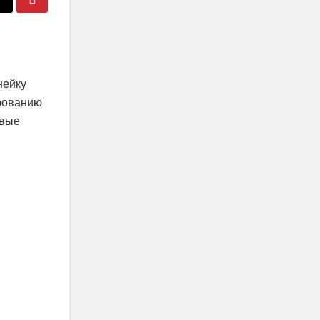
нейку
ированию
овые