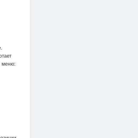
.
отает
 меню:
позиции