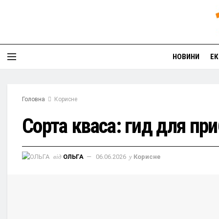
НОВИНИ
ЕК
Головна
Корисне
Сорта кваса: гид для пр
від
ОЛЬГА
06.06.2026
у
Корисне