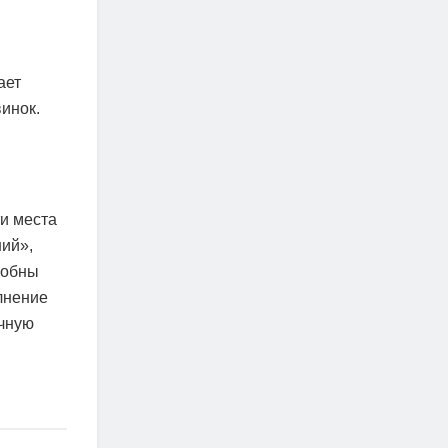
ает
инок.
ти места
ий»,
собны
лнение
ычную