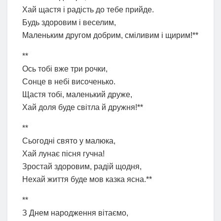
Хай щастя і радість до тебе прийде.
Будь здоровим і веселим,
Маленьким другом добрим, сміливим і щирим!**
**
Ось тобі вже три рочки,
Сонце в небі височенько.
Щастя тобі, маленький друже,
Хай доля буде світла й дружня!**
**
Сьогодні свято у малюка,
Хай лунає пісня гучна!
Зростай здоровим, радій щодня,
Нехай життя буде мов казка ясна.**
**
З Днем народження вітаємо,