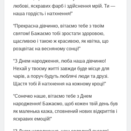
любові, яскравих фарб і здійснення мрій. Ти —
наша гордість і натхнення!”
“Прекрасна дівчинко, вітаємо тебе з твоїм
святом! Бажаємо тобі зростати здоровою,
щасливою і такою ж красивою, як квітка, що
розцвітає на весняному сонці!”
“З Днем народження, люба наша дівчинко!
Нехай у твоєму житті завжди буде місце для
чарів, а поруч будуть люблячі люди та друзі.
Щастя тобі й натхнення на кожному кроці!”
“Сонечко наше, вітаємо тебе з Днем
народження! Бажаємо, щоб кожен твій день був
як маленька казка, сповнений нових відкриттів і
яскравих емоцій!”