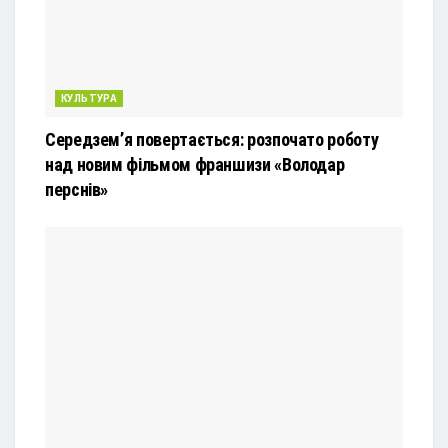
КУЛЬТУРА
Середзем’я повертається: розпочато роботу
над новим фільмом франшизи «Володар
перснів»