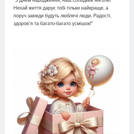
“З Днем народження, наш солодкий янголе!
Нехай життя дарує тобі тільки найкраще, а
поруч завжди будуть люблячі люди. Радості,
здоров’я та багато-багато усмішок!”