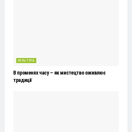
КУЛЬТУРА
В променях часу – як мистецтво оживлює
традиції