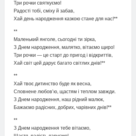
Три рочки святкуємо!
Радості тобі, сміху й забав,
Хай день народження казкою стане для нас!**
**
Маленький янголе, сьогодні ти зірка,
З Днем народження, малятко, вітаємо щиро!
Три рочки — це старт до пригод і відкриттів,
Хай світ цей дарує багато світлих днів!**
**
Хай твоє дитинство буде як весна,
Сповнене любов’ю, щастям і теплом завжди.
З Днем народження, наш рідний малюк,
Бажаємо радісних, добрих, чарівних днів!**
**
З Днем народження тебе вітаємо,
Щастя, радість даруємо!