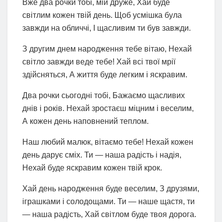
Вже два рочки тобі, мій друже, Хай буде
світлим кожен твій день. Щоб усмішка була
завжди на обличчі, І щасливим ти був завжди.
З другим днем народження тебе вітаю, Нехай
світло завжди веде тебе! Хай всі твої мрії
здійсняться, А життя буде легким і яскравим.
Два рочки сьогодні тобі, Бажаємо щасливих
днів і років. Нехай зростаєш міцним і веселим,
А кожен день наповнений теплом.
Наш любий малюк, вітаємо тебе! Нехай кожен
день дарує сміх. Ти — наша радість і надія,
Нехай буде яскравим кожен твій крок.
Хай день народження буде веселим, З друзями,
іграшками і солодощами. Ти — наше щастя, ти
— наша радість, Хай світлом буде твоя дорога.