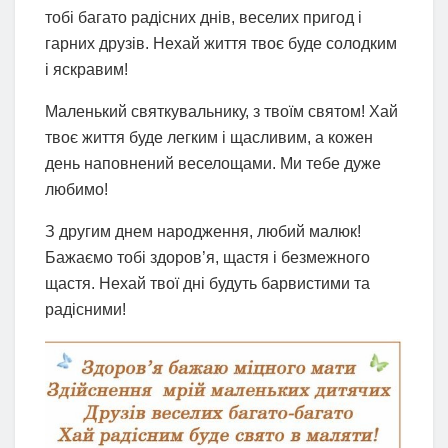
тобі багато радісних днів, веселих пригод і
гарних друзів. Нехай життя твоє буде солодким
і яскравим!
Маленький святкувальнику, з твоїм святом! Хай
твоє життя буде легким і щасливим, а кожен
день наповнений веселощами. Ми тебе дуже
любимо!
З другим днем народження, любий малюк!
Бажаємо тобі здоров’я, щастя і безмежного
щастя. Нехай твої дні будуть барвистими та
радісними!