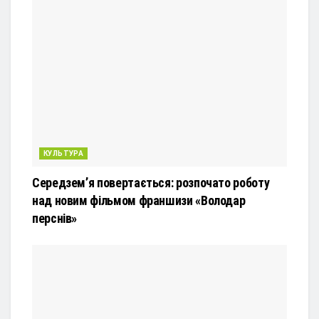
КУЛЬТУРА
Середзем’я повертається: розпочато роботу
над новим фільмом франшизи «Володар
перснів»