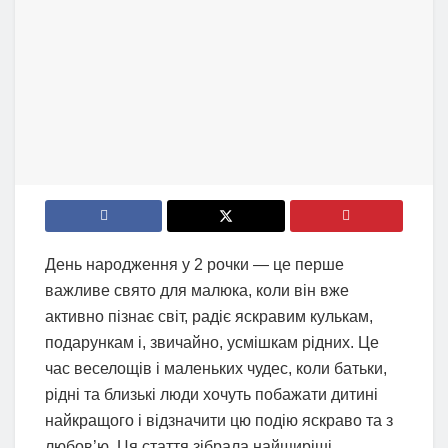
День народження у 2 рочки — це перше
важливе свято для малюка, коли він вже
активно пізнає світ, радіє яскравим кулькам,
подарункам і, звичайно, усмішкам рідних. Це
час веселощів і маленьких чудес, коли батьки,
рідні та близькі люди хочуть побажати дитині
найкращого і відзначити цю подію яскраво та з
любов’ю. Ця стаття зібрала найщиріші