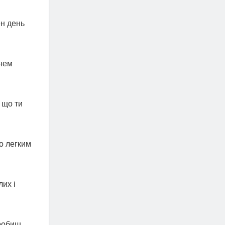
ен день
днем
 що ти
о легким
лих і
 робиш