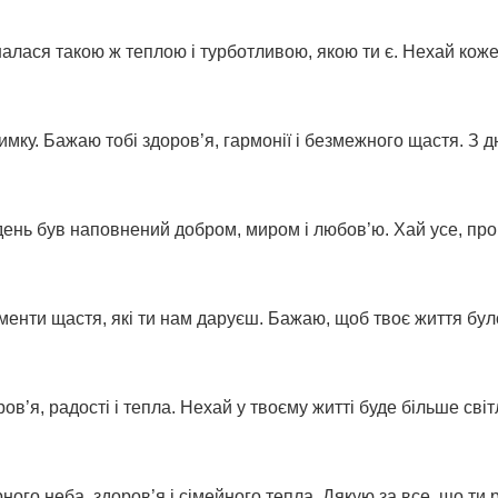
алася такою ж теплою і турботливою, якою ти є. Нехай кож
имку. Бажаю тобі здоров’я, гармонії і безмежного щастя. З 
день був наповнений добром, миром і любов’ю. Хай усе, про
оменти щастя, які ти нам даруєш. Бажаю, щоб твоє життя бул
’я, радості і тепла. Нехай у твоєму житті буде більше світ
ого неба, здоров’я і сімейного тепла. Дякую за все, що ти