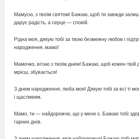
Мамусю, з твоїм святом! Бажаю, щоб ти завжди залиш
дарує радість, а серце — спокій.
Рідна моя, дякую тобі за твою безмежну любов і підтр
народження, мамо!
Мамочко, вітаю з твоїм днем! Бажаю, щоб кожен твій 
мрієш, збувається!
З днем народження, люба моя! Дякую тобі за всі ті м
і щасливим.
Мамо, ти — найдорожче, що у мене є. Бажаю тобі здоров
гарних днів.
З днем народження, моя найдорожча! Бажаю тобі мирн