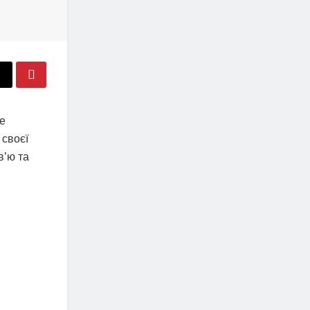
е
 своєї
в’ю та