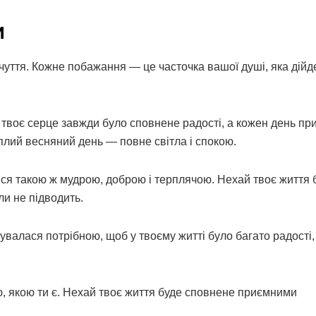
и
уття. Кожне побажання — це часточка вашої душі, яка дійд
твоє серце завжди було сповнене радості, а кожен день пр
еплий весняний день — повне світла і спокою.
ся такою ж мудрою, доброю і терплячою. Нехай твоє життя 
ли не підводить.
валася потрібною, щоб у твоєму житті було багато радості,
, якою ти є. Нехай твоє життя буде сповнене приємними