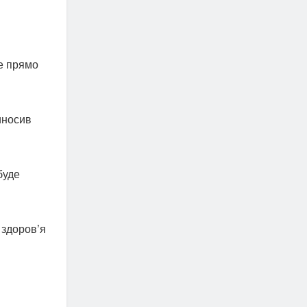
е прямо
иносив
буде
 здоров’я