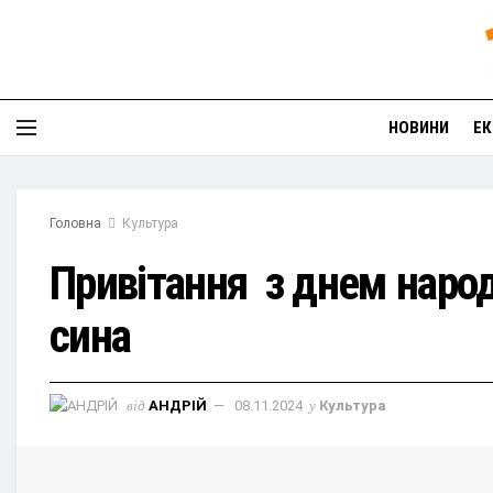
НОВИНИ
ЕК
Головна
Культура
Привітання з днем наро
сина
від
АНДРІЙ
08.11.2024
у
Культура