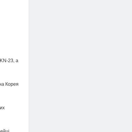
 KN-23, а
на Корея
ких
рейці