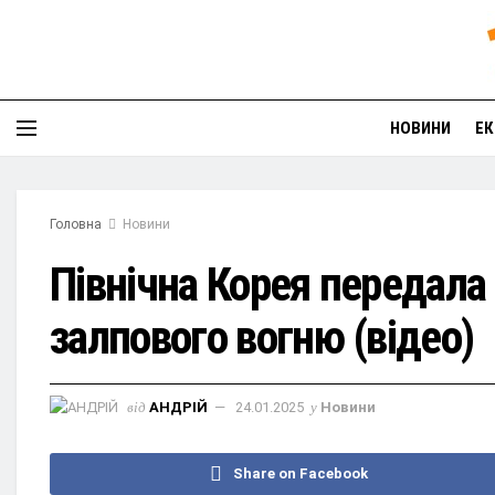
НОВИНИ
ЕК
Головна
Новини
Північна Корея передала 
залпового вогню (відео)
від
АНДРІЙ
24.01.2025
у
Новини
Share on Facebook