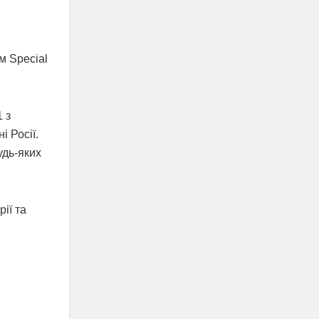
м Special
 з
 Росії.
удь-яких
ії та