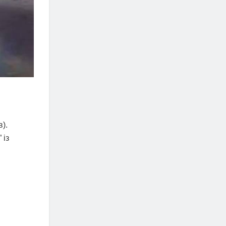
).
 із