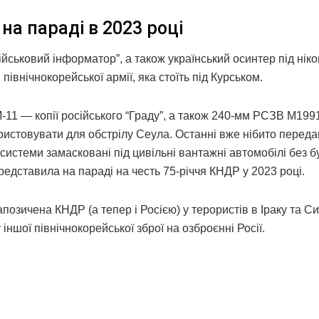
а параді в 2023 році
ійськовий інформатор”, а також український осинтер під ніко
івнічнокорейської армії, яка стоїть під Курськом.
-11 — копії російського “Граду”, а також 240-мм РСЗВ М1991
истовувати для обстрілу Сеула. Останні вже нібито передані
 системи замасковані під цивільні вантажні автомобілі без б
редставила на параді на честь 75-річчя КНДР у 2023 році.
озичена КНДР (а тепер і Росією) у терористів в Іраку та Сир
іншої північнокорейської зброї на озброєнні Росії.