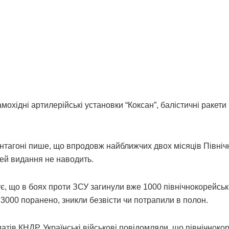
хідні артилерійські установки “Коксан”, балістичні ракети
нтагоні пише, що впродовж найближчих двох місяців Північ
лей видання не наводить.
є, що в боях проти ЗСУ загинули вже 1000 північнокорейсь
 3000 поранено, зникли безвісти чи потрапили в полон.
тів КНДР. Українські військові повідомляли, що північноко