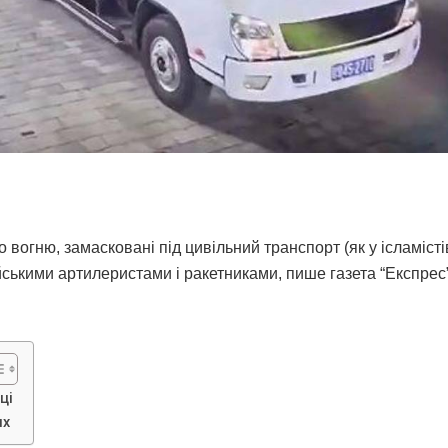
вогню, замасковані під цивільний транспорт (як у ісламістів
йськими артилеристами і ракетниками, пише газета “Експрес”
ці
их