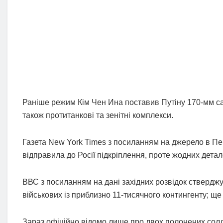
Раніше режим Кім Чен Ина поставив Путіну 170-мм само
також протитанкові та зенітні комплекси.
Газета New York Times з посиланням на джерело в Пе
відправила до Росії підкріплення, проте жодних дета
ВВС з посиланням на дані західних розвідок стверджу
військових із приблизно 11-тисячного контингенту; ще
Зараз офіційно відомо лише про двох полонених солда