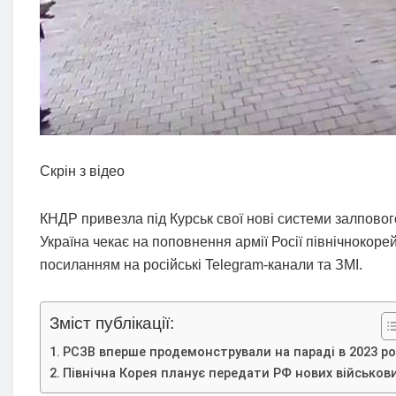
Скрін з відео
КНДР привезла під Курськ свої нові системи залпового 
Україна чекає на поповнення армії Росії північнокоре
посиланням на російські Telegram-канали та ЗМІ.
Зміст публікації:
РСЗВ вперше продемонстрували на параді в 2023 ро
Північна Корея планує передати РФ нових військов