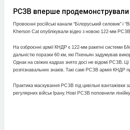
РСЗВ вперше продемонстрували н
Провоєнні російські канали “Білоруський силовик” і “В
Kherson Cat опублікували відео з новою 122-мм РСЗВ п
На озброєнні армії КНДР є 122-мм ракетні системи БМ
дальністю поразки 60 км, які Пхеньян задумував викор
Однак на свіжих кадрах знято досі не відомі РСЗВ. Ці
розпізнавальних знаків. Такі самі РСЗВ армія КНДР п
Практика маскування РСЗВ під цивільні вантажівки зап
регулярних військ Ірану. Нові РСЗВ поповнили лінійку 