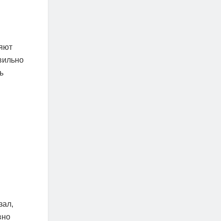
яют
вильно
ь
зал,
вно