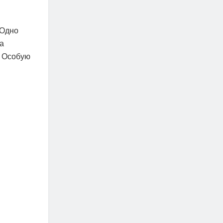
 Одно
а
. Особую