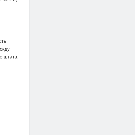
сть
ежду
е штата: