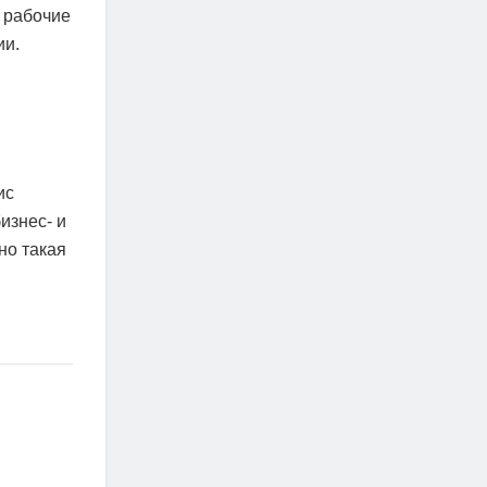
 рабочие
ии.
ис
изнес- и
но такая