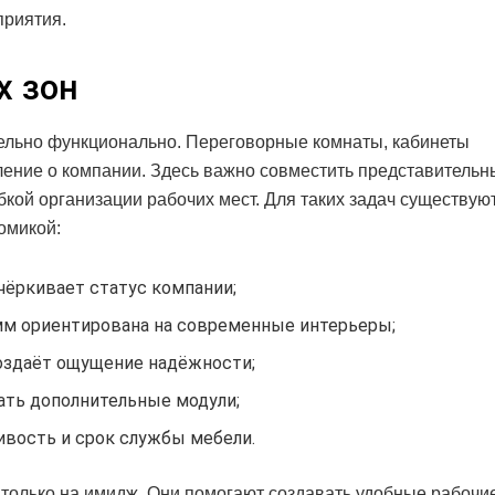
приятия.
х зон
ельно функционально. Переговорные комнаты, кабинеты
ление о компании. Здесь важно совместить представительн
кой организации рабочих мест. Для таких задач существую
омикой:
чёркивает статус компании;
 мм ориентирована на современные интерьеры;
оздаёт ощущение надёжности;
ать дополнительные модули;
вость и срок службы мебели.
только на имидж. Они помогают создавать удобные рабочие