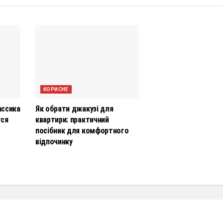
КОРИСНЕ
ассика
Як обрати джакузі для
тся
квартири: практичний
посібник для комфортного
відпочинку