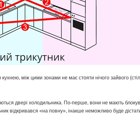
 кухнею, між цими зонами не має стояти нічого зайвого (стіл
иняються двері холодильника. По-перше, вони не мають блоку
ник відкривався «на повну», інакше неможливо буде дістати