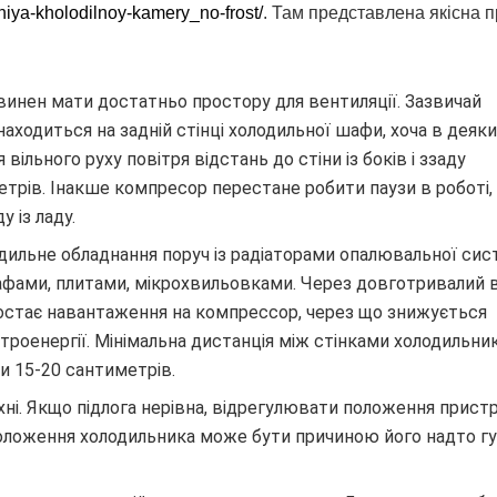
eniya-kholodilnoy-kamery_no-frost/
. Там представлена якісна п
инен мати достатньо простору для вентиляції. Зазвичай
ходиться на задній стінці холодильної шафи, хоча в деяк
вільного руху повітря відстань до стіни із боків і ззаду
етрів. Інакше компресор перестане робити паузи в роботі,
 із ладу.
дильне обладнання поруч із радіаторами опалювальної сис
фами, плитами, мікрохвильовками. Через довготривалий 
остає навантаження на компрессор, через що знижується
роенергії. Мінімальна дистанція між стінками холодильни
 15-20 сантиметрів.
рхні. Якщо підлога нерівна, відрегулювати положення прис
оложення холодильника може бути причиною його надто гу