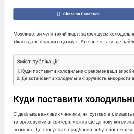
Share on Facebook
Можливо, ви чули такий жарт: за феншуєм холодильни
Якась доля правди в цьому є. Але все ж таки, де най
Зміст публікації:
Куди поставити холодильник: рекомендації виробн
Де встановити холодильник: зручність використан
Куди поставити холодильни
Є декілька важливих чинників, які суттєво впливают
та враховуючи ці критерії, можна ще до покупки визн
розмірів. Що стосується придбання побутової техніки,