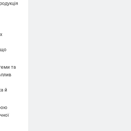
родукція
их
 що
теми та
вплив
ка й
трою
чної