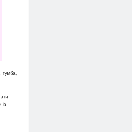
, тумба,
вати
 із