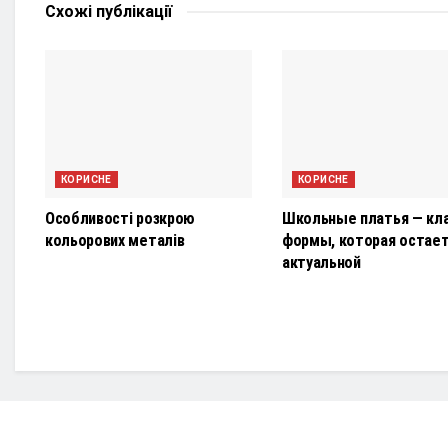
Схожі
публікації
КОРИСНЕ
КОРИСНЕ
Особливості розкрою
Школьные платья — кл
кольорових металів
формы, которая остае
актуальной