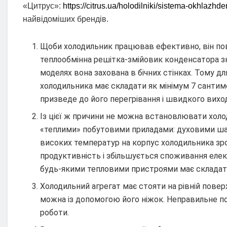
«Цитрус»:
https://citrus.ua/holodilniki/sistema-okhlazhd
найвідоміших брендів.
Щоби холодильник працював ефективно, він пов
теплообмінна решітка-змійовик конденсатора зна
моделях вона захована в бічних стінках. Тому для 
холодильника має складати як мінімум 7 сантим
призведе до його перегрівання і швидкого виходу
Із цієї ж причини не можна встановлювати холо
«теплими» побутовими приладами: духовими ша
високих температур на корпус холодильника зр
продуктивність і збільшується споживання елект
будь-якими тепловими пристроями має складати
Холодильний агрегат має стояти на рівній пове
можна із допомогою його ніжок. Неправильне п
роботи.