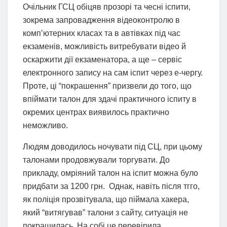
Очільник ГСЦ обіцяв прозорі та чесні іспити,
зокрема запровадження відеоконтролю в
комп’ютерних класах та в автівках під час
екзаменів, можливість витребувати відео й
оскаржити дії екзаменатора, а ще – сервіс
електронного запису на сам іспит через е-чергу.
Проте, ці “покрашення” призвели до того, що
впіймати талон для здачі практичного іспиту в
окремих центрах виявилось практично
неможливо.
Людям доводилось ночувати під СЦ, при цьому
талонами продовжували торгувати. До
прикладу, омріяний талон на іспит можна було
придбати за 1200 грн. Однак, навіть після тгго,
як поліція прозвітувала, що піймала хакера,
який “витягував” талони з сайту, ситуація не
покращилась. На собі це перевірила