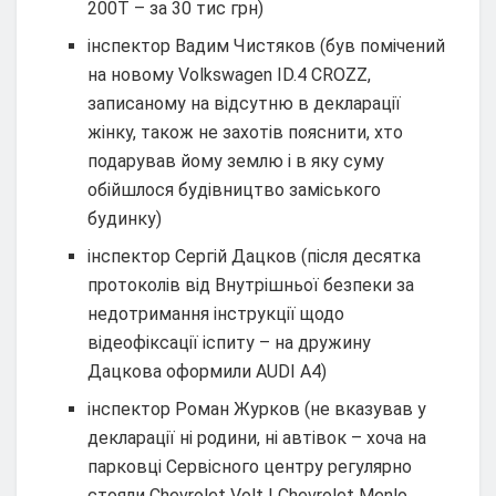
200T – за 30 тис грн)
інспектор Вадим Чистяков (був помічений
на новому Volkswagen ID.4 CROZZ,
записаному на відсутню в декларації
жінку, також не захотів пояснити, хто
подарував йому землю і в яку суму
обійшлося будівництво заміського
будинку)
інспектор Сергій Дацков (після десятка
протоколів від Внутрішньої безпеки за
недотримання інструкції щодо
відеофіксації іспиту – на дружину
Дацкова оформили AUDI A4)
інспектор Роман Журков (не вказував у
декларації ні родини, ні автівок – хоча на
парковці Сервісного центру регулярно
стояли Chevrolet Volt І Chevrolet Menlo,