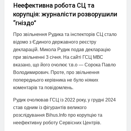
Неефективна робота СЦ та
корупція: журналісти розворушили
“гніздо”
Про звільнення Рудика та інспекторів СЦ стало
відомо з Єдиного державного реєстру
декларацій. Микола Рудик подав декларацію
при звільненні 3 січня. На сайті ГСЦ МВС
вказано, що його очолює т.в.о — Сорока Павло
Володимирович. Проте, про звільнення
попереднього керівника не було ніяких
коментарів та повідомлень.
Рудик очолював ГСЦ із 2022 року, у грудні 2024
став одним із фігурантів великого
розслідування Bihus.Info про корупцію та
неефективну роботу Сервісних Центрів.