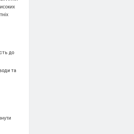
високих
тніх
ість до
води та
рнути