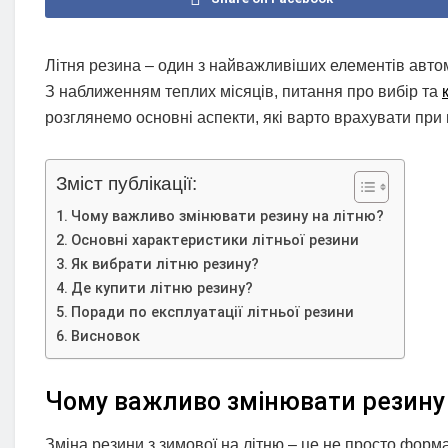
Літня резина – один з найважливіших елементів авто
З наближенням теплих місяців, питання про вибір та
розглянемо основні аспекти, які варто врахувати при в
Зміст публікації:
Чому важливо змінювати резину на літню?
Основні характеристики літньої резини
Як вибрати літню резину?
Де купити літню резину?
Поради по експлуатації літньої резини
Висновок
Чому важливо змінювати резину 
Зміна резини з зимової на літню – це не просто форма