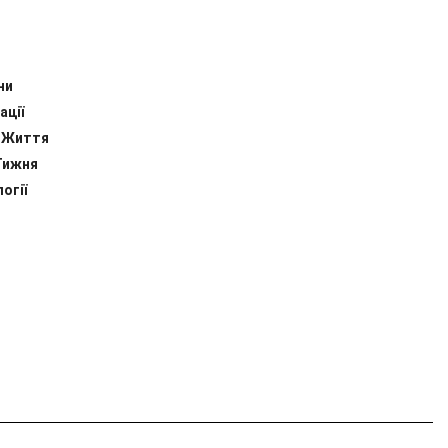
ни
ації
 Життя
Тижня
огії