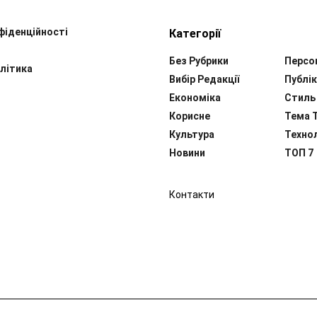
фіденційності
Категорії
Без Рубрики
Персо
літика
Вибір Редакції
Публік
Економіка
Стиль
Корисне
Тема 
Культура
Технол
Новини
ТОП 7
Контакти