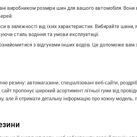
і виробником розміри шин для вашого автомобіля. Вони в
верей.
аси в залежності від їхніх характеристик. Вибирайте шини, я
ючи стиль водіння та умови експлуатації.
знайомитися з відгуками інших водіїв. Це допоможе вам 
тню резину: автомагазини, спеціалізовані веб-сайти, роздріб
й сайт пропонує широкий асортимент літньої гуми від провід
ну, але й отримати детальну інформацію про кожну модель, 
резини