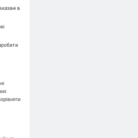
казані в
кі
зробити
ні
них
порівняти