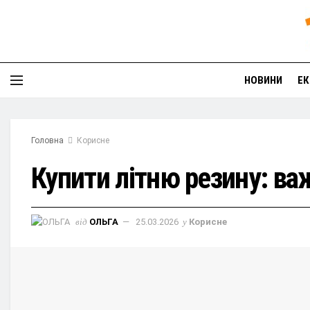
НОВИНИ
ЕК
Головна
Корисне
Купити літню резину: ва
від
ОЛЬГА
25.03.2026
у
Корисне