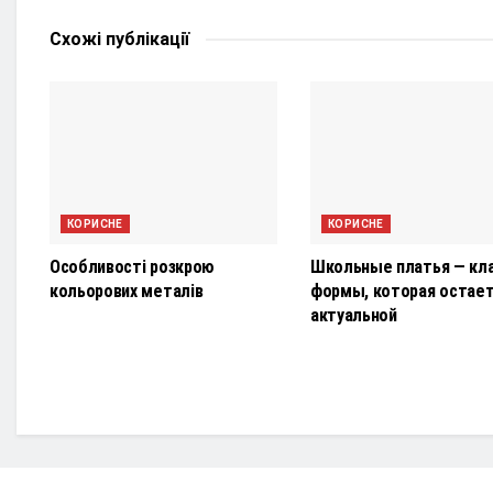
Схожі
публікації
КОРИСНЕ
КОРИСНЕ
Особливості розкрою
Школьные платья — кл
кольорових металів
формы, которая остае
актуальной