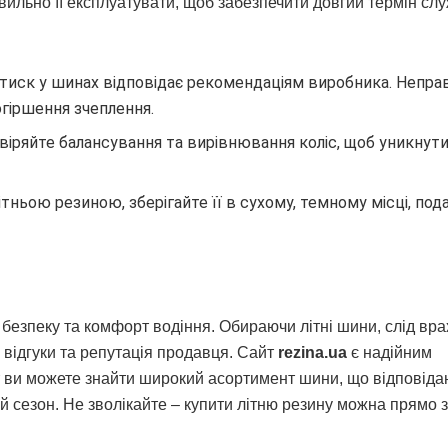
вильно її експлуатувати, щоб забезпечити довгий термін сл
тиск у шинах відповідає рекомендаціям виробника. Непра
гіршення зчеплення.
іряйте балансування та вирівнювання коліс, щоб уникнут
ньою резиною, зберігайте її в сухому, темному місці, пода
 безпеку та комфорт водіння. Обираючи літні шини, слід вр
, відгуки та репутація продавця. Сайт
rezina.ua
є надійним
Тут ви можете знайти широкий асортимент шини, що відповіда
й сезон. Не зволікайте – купити літню резину можна прямо з