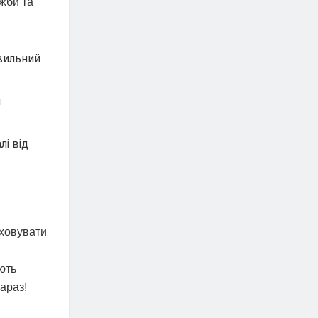
ужби та
вильний
и
лі від
аховувати
ють
араз!