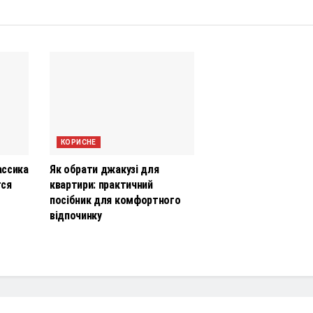
КОРИСНЕ
ассика
Як обрати джакузі для
тся
квартири: практичний
посібник для комфортного
відпочинку