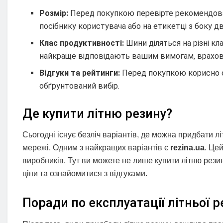
Розмір:
Перед покупкою перевірте рекомендован
посібнику користувача або на етикетці з боку д
Клас продуктивності:
Шини діляться на різні кл
найкраще відповідають вашим вимогам, врахову
Відгуки та рейтинги:
Перед покупкою корисно о
обґрунтований вибір.
Де купити літню резину?
Сьогодні існує безліч варіантів, де можна придбати лі
мережі. Одним з найкращих варіантів є
rezina.ua
. Це
виробників. Тут ви можете не лише купити літню рези
ціни та ознайомитися з відгуками.
Поради по експлуатації літньої 