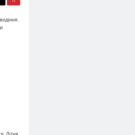
водіння.
ми
і. Літня