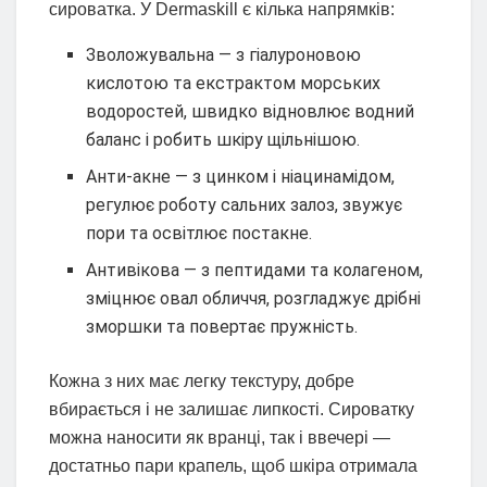
сироватка. У Dermaskill є кілька напрямків:
Зволожувальна — з гіалуроновою
кислотою та екстрактом морських
водоростей, швидко відновлює водний
баланс і робить шкіру щільнішою.
Анти-акне — з цинком і ніацинамідом,
регулює роботу сальних залоз, звужує
пори та освітлює постакне.
Антивікова — з пептидами та колагеном,
зміцнює овал обличчя, розгладжує дрібні
зморшки та повертає пружність.
Кожна з них має легку текстуру, добре
вбирається і не залишає липкості. Сироватку
можна наносити як вранці, так і ввечері —
достатньо пари крапель, щоб шкіра отримала