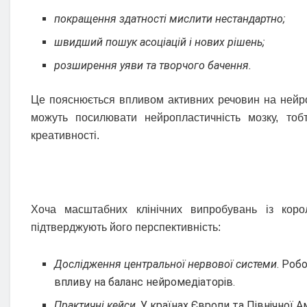
покращення здатності мислити нестандартно;
швидший пошук асоціацій і нових рішень;
розширення уяви та творчого бачення.
Це пояснюється впливом активних речовин на нейрон
можуть посилювати нейропластичність мозку, то
креативності.
Хоча масштабних клінічних випробувань із корол
підтверджують його перспективність:
Дослідження центральної нервової системи
. Роб
впливу на баланс нейромедіаторів.
Практичні кейси
. У країнах Європи та Північної