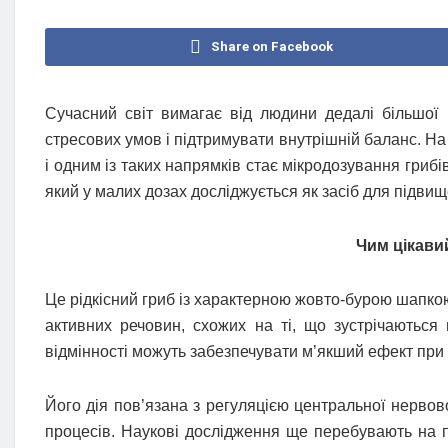
Share on Facebook
Сучасний світ вимагає від людини дедалі більшої г
стресових умов і підтримувати внутрішній баланс. На
і одним із таких напрямків стає мікродозування грибі
який у малих дозах досліджується як засіб для підви
Чим цікави
Це рідкісний гриб із характерною жовто-бурою шапко
активних речовин, схожих на ті, що зустрічаються
відмінності можуть забезпечувати м’якший ефект при 
Його дія пов’язана з регуляцією центральної нервово
процесів. Наукові дослідження ще перебувають на по