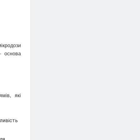
мікродози
— основа
мів, які
жливість
для