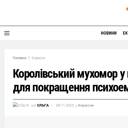
НОВИНИ
ЕК
Головна
Корисне
Королівський мухомор у 
для покращення психоем
від
ОЛЬГА
08.11.2025
у
Корисне