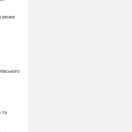
ня може
лівського
 та
.