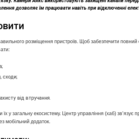
’язку. Камери Аякс використовують захищені канали перед
влення дозволяє їм працювати навіть при відключенні елек
новити
равильного розміщення пристроїв. Щоб забезпечити повний 
ати:
а;
, сходи;
ахисту від втручання.
 їх у загальну екосистему. Центр управління (хаб) зв’язує п
ез мобільний додаток.