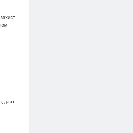
 захист
пом.
, дач і