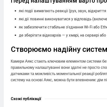
Перед налаштуванням варто про
які події вимагають реакції (рух, звук, відкриття
які дії повинні виконуватися у відповідь (включе
як забезпечити стабільне з’єднання Wi-Fi або Eth
де зберігати відеоархів — у хмарі, на сервері або 
Створюємо надійну систем
Камери Аякс стають ключовим елементом системи безпек
правильному налаштуванні вони здатні не просто спост
датчиками та можливість моментальної реакції роблять
систему на основі Аякс, можна бути впевненим: дім п
Схожі
публікації