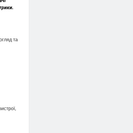
ачі
трики.
огляд та
ристрої,