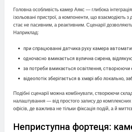
Головна особливість камер Аякс — глибока інтеграці
ізольовані пристрої, а компоненти, що взаємодіють з
стає не пасивним, а реактивним. Сценарії дозволяют
Наприклад:
при спрацюванні датчика руху камера автоматич
одночасно вмикається вулична сирена, відляку
за потреби вмикається освітлення, створюючи 
відеопотік зберігається в хмарі або локально, з
Подібні сценарії можна комбінувати, створюючи складн
налаштування — від простого запису до комплексних д
офісів, де важлива не тільки фіксація подій, а й миттє
Неприступна фортеця: каме