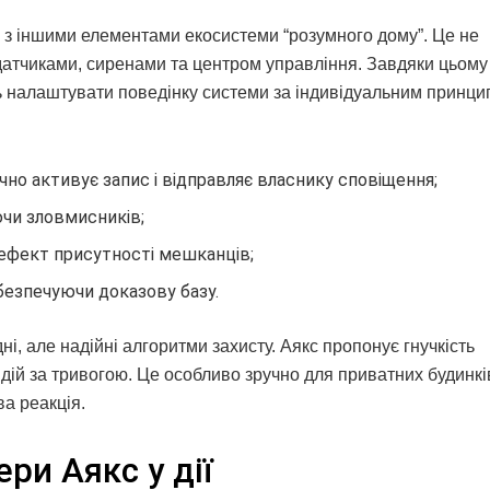
я з іншими елементами екосистеми “розумного дому”. Це не
 датчиками, сиренами та центром управління. Завдяки цьому
ь налаштувати поведінку системи за індивідуальним принци
но активує запис і відправляє власнику сповіщення;
ючи зловмисників;
ефект присутності мешканців;
абезпечуючи доказову базу.
і, але надійні алгоритми захисту. Аякс пропонує гнучкість
ій за тривогою. Це особливо зручно для приватних будинків
ва реакція.
ри Аякс у дії