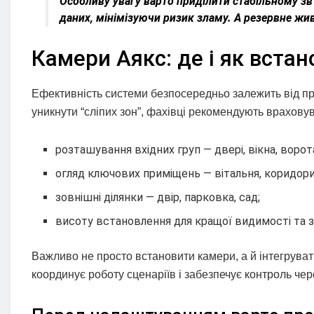
Особливу увагу варто приділити стабільному зв
даних, мінімізуючи ризик зламу. А резервне жи
Камери Аякс: де і як вста
Ефективність системи безпосередньо залежить від п
уникнути “сліпих зон”, фахівці рекомендують враховув
розташування вхідних груп — двері, вікна, ворот
огляд ключових приміщень — вітальня, коридори
зовнішні ділянки — двір, парковка, сад;
висоту встановлення для кращої видимості та з
Важливо не просто встановити камери, а й інтегрувати
координує роботу сценаріїв і забезпечує контроль чер