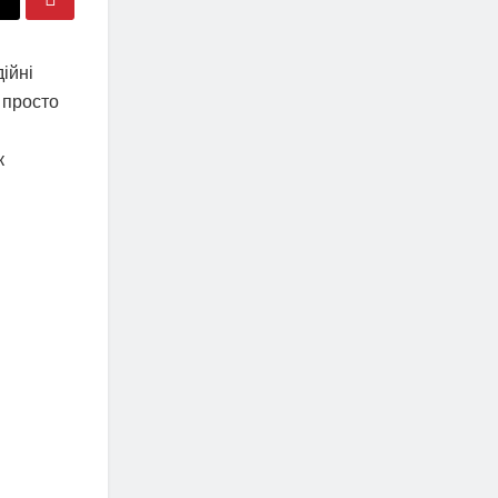
ійні
 просто
к