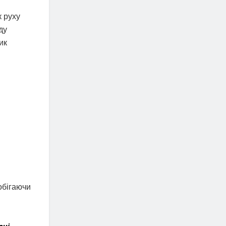
к руху
ду
ик
обігаючи