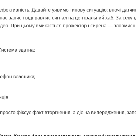
ефективність. Давайте уявимо типову ситуацію: вночі датчи
инає запис і відправляє сигнал на центральний хаб. За секун
ідео. При цьому вмикається прожектор і сирена — зловмисн
Система здатна:
лефон власника;
ців.
е просто фіксує факт вторгнення, а діє на випередження, зап