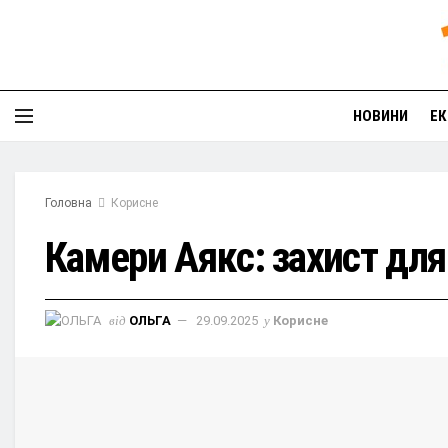
НОВИНИ
ЕК
Головна
Корисне
Камери Аякс: захист дл
від
ОЛЬГА
29.09.2025
у
Корисне