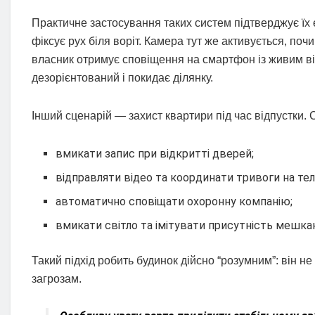
Практичне застосування таких систем підтверджує їх 
фіксує рух біля воріт. Камера тут же активується, поч
власник отримує сповіщення на смартфон із живим в
дезорієнтований і покидає ділянку.
Інший сценарій — захист квартири під час відпустки. 
вмикати запис при відкритті дверей;
відправляти відео та координати тривоги на те
автоматично сповіщати охоронну компанію;
вмикати світло та імітувати присутність мешкан
Такий підхід робить будинок дійсно “розумним”: він н
загрозам.