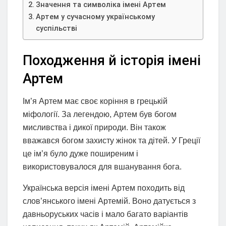
Значення та символіка імені Артем
Артем у сучасному українському
суспільстві
Походження й історія імені
Артем
Ім’я Артем має своє коріння в грецькій
міфології. За легендою, Артем був богом
мисливства і дикої природи. Він також
вважався богом захисту жінок та дітей. У Греції
це ім’я було дуже поширеним і
використовувалося для вшанування бога.
Українська версія імені Артем походить від
слов’янського імені Артемій. Воно датується з
давньоруських часів і мало багато варіантів