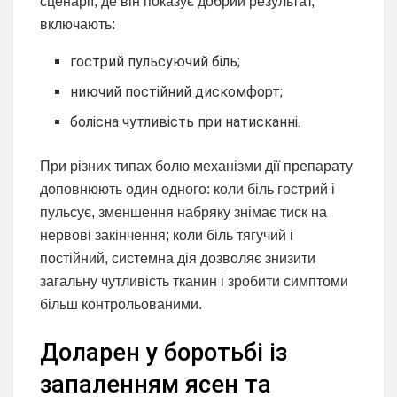
сценарії, де він показує добрий результат,
включають:
гострий пульсуючий біль;
ниючий постійний дискомфорт;
болісна чутливість при натисканні.
При різних типах болю механізми дії препарату
доповнюють один одного: коли біль гострий і
пульсує, зменшення набряку знімає тиск на
нервові закінчення; коли біль тягучий і
постійний, системна дія дозволяє знизити
загальну чутливість тканин і зробити симптоми
більш контрольованими.
Доларен у боротьбі із
запаленням ясен та