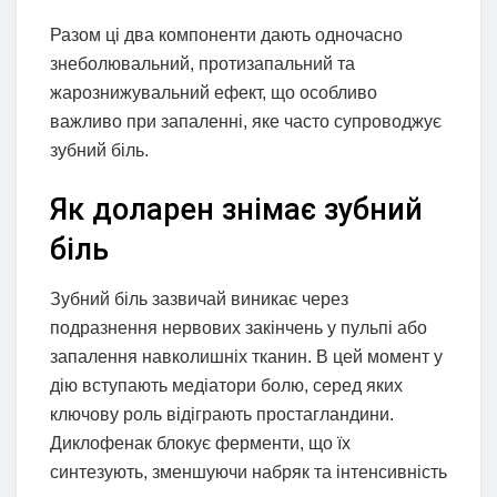
Разом ці два компоненти дають одночасно
знеболювальний, протизапальний та
жарознижувальний ефект, що особливо
важливо при запаленні, яке часто супроводжує
зубний біль.
Як доларен знімає зубний
біль
Зубний біль зазвичай виникає через
подразнення нервових закінчень у пульпі або
запалення навколишніх тканин. В цей момент у
дію вступають медіатори болю, серед яких
ключову роль відіграють простагландини.
Диклофенак блокує ферменти, що їх
синтезують, зменшуючи набряк та інтенсивність