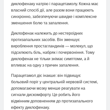
диклофенаку натрію і парацетамолу. Кожна має
власний спосіб дії, але разом вони працюють
синхронно, забезпечуючи швидке і комплексне
зменшення болю та запалення.
Диклофенак належить до нестероїдних
протизапальних засобів. Він зменшує
вироблення простагландинів — молекул, що
підсилюють біль, набряк і почервоніння. Тому
диклофенак не тільки знімає симптоми, а й
впливає на одну з причин запалення.
Парацетамол діє інакше: він підвищує
больовий поріг у центральній нервовій системі,
допомагаючи мозку менше реагувати на
сигнали дискомфорту. Це робить його
відмінним доповненням до протизапального
ефекту диклофенаку.