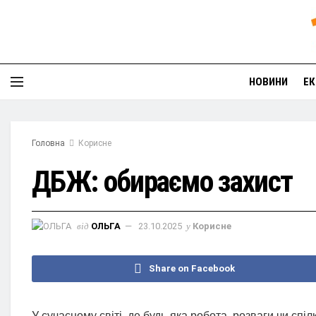
НОВИНИ
ЕК
Головна
Корисне
ДБЖ: обираємо захист
від
ОЛЬГА
23.10.2025
у
Корисне
Share on Facebook
У сучасному світі, де будь-яка робота, розваги чи спі