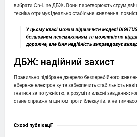
вибрати On-Line ДБЖ. Вони перетворюють струм двічі: 
техніка отримує ідеально стабільне живлення, повніст
У цьому класі можна відзначити моделі DIGITUS 
безшовним перемиканням та можливістю віддал
дорожче, але їхня надійність виправдовує вкла
ДБЖ: надійний захист
Правильно підібране джерело безперебійного живленн
вбереже електроніку та забезпечить стабільність нав
гнатися за потужністю, а розуміти власні завдання: к
стане справжнім щитом проти блекаутів, а не тимчас
Схожі
публікації