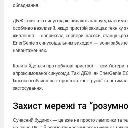
обладнання.
ДБЖ із чистою синусоїдою видають напругу, максималь
особливо важливий, якщо пристрій захищає техніку 
живлення — наприклад, сервери, насоси, станції «ро
EnerGenie з синусоїдальним виходом — вони забезпеч
навантаженнях.
Коли ж йдеться про побутові пристрої — комп’ютери,
апроксимованої синусоїди. Такі ДБЖ, як EnerGenie EG
Їхньою особливістю є простота конструкції та оптима
застосування.
Захист мережі та “розумно
Сучасний будинок — це вже не просто лампочки та тел
не лише ПК, а й елементи «розумного» будинку, такі 