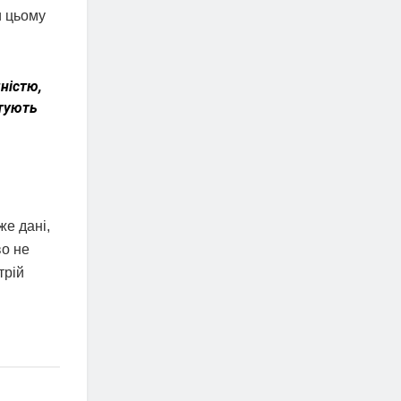
и цьому
ністю,
штують
же дані,
во не
трій