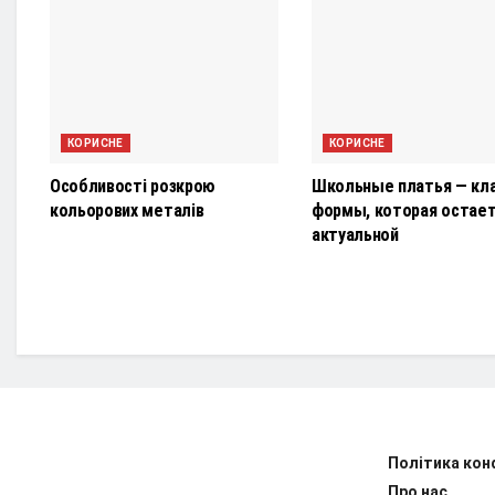
КОРИСНЕ
КОРИСНЕ
Особливості розкрою
Школьные платья — кл
кольорових металів
формы, которая остае
актуальной
Політика кон
Про нас