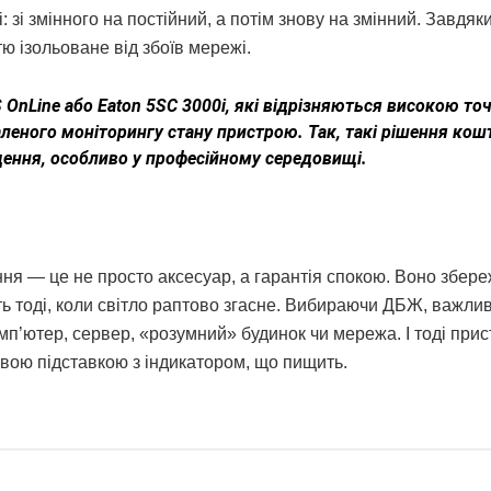
зі змінного на постійний, а потім знову на змінний. Завдяк
ю ізольоване від збоїв мережі.
OnLine або Eaton 5SC 3000i, які відрізняються високою точ
еного моніторингу стану пристрою. Так, такі рішення ко
дення, особливо у професійному середовищі.
я — це не просто аксесуар, а гарантія спокою. Воно збере
іть тоді, коли світло раптово згасне. Вибираючи ДБЖ, важли
омп’ютер, сервер, «розумний» будинок чи мережа. І тоді прис
овою підставкою з індикатором, що пищить.