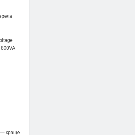
ерела
oltage
n 800VA
, — краще