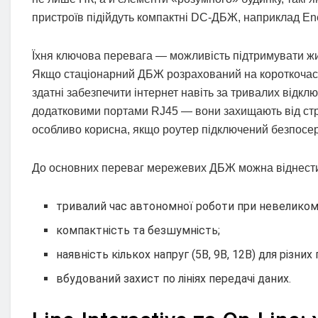
пристроїв підійдуть компактні DC-ДБЖ, наприклад E
Їхня ключова перевага — можливість підтримувати ж
Якщо стаціонарний ДБЖ розрахований на короткочасн
здатні забезпечити інтернет навіть за тривалих відкл
додатковими портами RJ45 — вони захищають від стри
особливо корисна, якщо роутер підключений безпосер
До основних переваг мережевих ДБЖ можна віднест
тривалий час автономної роботи при невеликом
компактність та безшумність;
наявність кількох напруг (5В, 9В, 12В) для різних
вбудований захист по лініях передачі даних.