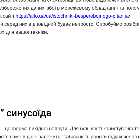
 незбережених даних, збої в мережевому обладнанні та поло
а сайті
https://allo.ua/ua/istochniki-besperebojnogo-pitanija/
 серед них відповідний буває непросто. Спробуймо розібр
о» для вашої техніки.
” синусоїда
 це форма вихідної напруги. Для більшості користувачів т
роте саме від неї залежить стабільність роботи підключеного