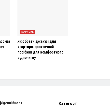
КОРИСНЕ
ассика
Як обрати джакузі для
тся
квартири: практичний
посібник для комфортного
відпочинку
фіденційності
Категорії