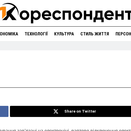
ОНОМІКА
ТЕХНОЛОГІЇ
КУЛЬТУРА
СТИЛЬ ЖИТТЯ
ПЕРСО
Share on Twitter
лкування зав’язані на електроніці, раптове відключення елек