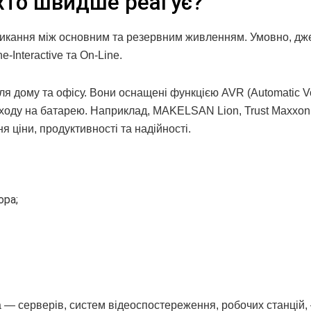
: хто швидше реагує?
икання між основним та резервним живленням. Умовно, дж
e-Interactive та On-Line.
для дому та офісу. Вони оснащені функцією AVR (Automatic V
еходу на батарею. Наприклад, MAKELSAN Lion, Trust Maxxo
 ціни, продуктивності та надійності.
ора;
 — серверів, систем відеоспостереження, робочих станцій