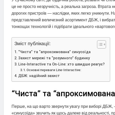
це не просто незручність, а реальна загроза. Втрата
дорогих пристроїв — наслідки, яких легко уникнути. Н
представлений величезний асортимент ДБЖ, і вибрати
тонкощах технологій і підібрати ідеального «вартовог
Зміст публікації:
“Чиста” та “апроксимована” синусоїда
Захист мережі та “розумного” будинку
Line-Interactive та On-Line: хто швидше реагує?
Основні переваги Line-Interactive:
ДБЖ: надійний захист
“Чиста” та “апроксимована
Перше, на що варто звернути увагу при виборі ДБЖ, —
«синусоїда» звучить як щось далеке від реальності, п