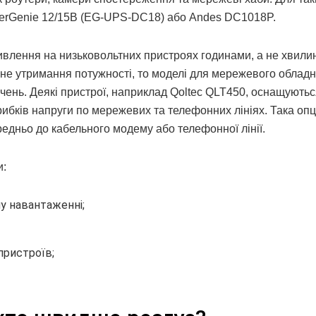
nerGenie 12/15В (EG-UPS-DC18) або Andes DC1018P.
ивлення на низьковольтних пристроях годинами, а не хвили
е утримання потужності, то моделі для мережевого облад
ючень. Деякі пристрої, наприклад Qoltec QLT450, оснащують
бків напруги по мережевих та телефонних лініях. Така опц
едньо до кабельного модему або телефонної лінії.
и:
у навантаженні;
 пристроїв;