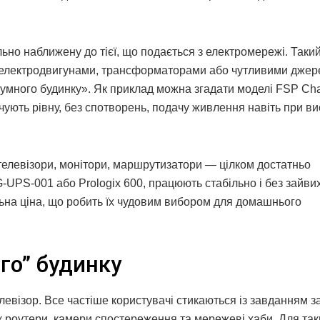
но наближену до тієї, що подається з електромережі. Такий
з електродвигунами, трансформаторами або чутливими дже
зумного будинку». Як приклад можна згадати моделі FSP C
ують рівну, без спотворень, подачу живлення навіть при ви
 телевізори, монітори, маршрутизатори — цілком достатньо
-UPS-001 або Prologix 600, працюють стабільно і без зайвих
льна ціна, що робить їх чудовим вибором для домашнього
го” будинку
евізор. Все частіше користувачі стикаються із завданням з
як роутери, камери спостереження та мережеві хаби. Для так