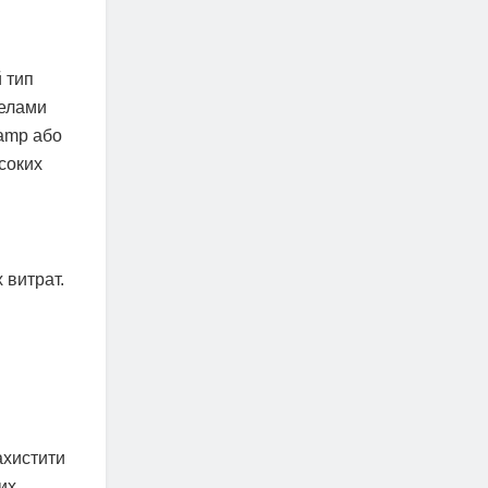
 тип
релами
hamp або
соких
 витрат.
ахистити
их