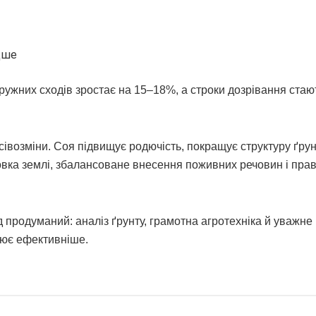
дше
дружних сходів зростає на 15–18%, а строки дозрівання стаю
сівозміни. Соя підвищує родючість, покращує структуру ґрун
овка землі, збалансоване внесення поживних речовин і пра
ід продуманий: аналіз ґрунту, грамотна агротехніка й уважне
цює ефективніше.