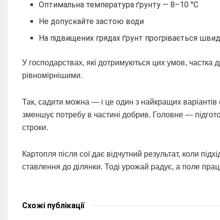
Оптимальна температура ґрунту — 8–10 °C
Не допускайте застою води
На підвищених грядах ґрунт прогрівається шви
У господарствах, які дотримуються цих умов, частка 
рівномірнішими.
Так, садити можна — і це один з найкращих варіантів 
зменшує потребу в частині добрив. Головне — підгот
строки.
Картопля після сої дає відчутний результат, коли підх
ставлення до ділянки. Тоді урожай радує, а поле пра
Схожі
публікації