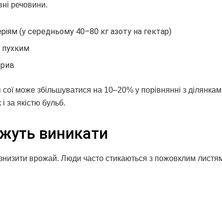
вні речовини.
ріям (у середньому 40–80 кг азоту на гектар)
ш пухким
брив
 сої може збільшуватися на 10–20% у порівнянні з ділянкам
і за якістю бульб.
ожуть виникати
знизити врожай. Люди часто стикаються з пожовклим листям