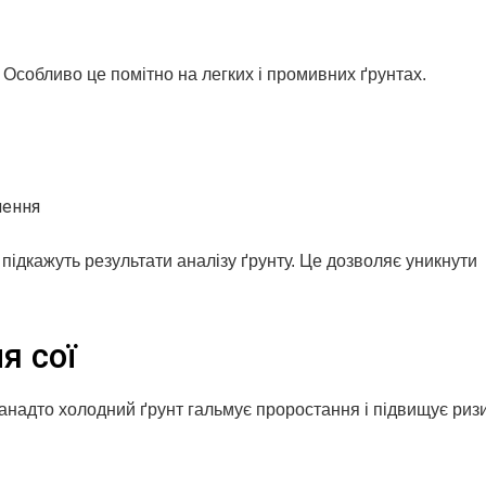
. Особливо це помітно на легких і промивних ґрунтах.
лення
 підкажуть результати аналізу ґрунту. Це дозволяє уникнути
я сої
анадто холодний ґрунт гальмує проростання і підвищує риз