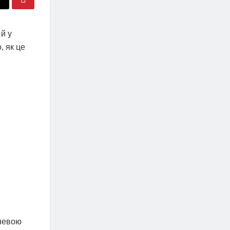
й у
, як це
еневою