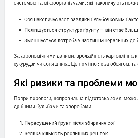
системою та мікроорганізмами, які накопичують пожи
Соя накопичує азот завдяки бульбочковим бакте
Поліпшується структура ґрунту — він стає біль
Зменшується потреба у частині мінеральних до
За агрономічними даними, врожайність картоплі після
кукурудзи чи соняшника. Це помітно як за обсягом, так 
Які ризики та проблеми м
Попри переваги, неправильна підготовка землі може 
дрібними бульбами та хворобами.
Пересушений ґрунт після збирання сої
Велика кількість рослинних решток