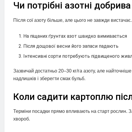
Чи потрібні азотні добрива
Після сої азоту більше, але цього не завжди вистачає
На піщаних ґрунтах азот швидко вимивається
Після дощової весни його запаси падають
Інтенсивні сорти потребують підвищеного жив
Зазвичай достатньо 20–30 кг/га азоту, але найточніше
надлишків і зберегти смак бульб.
Коли садити картоплю післ
Терміни посадки прямо впливають на старт рослин. З
хвороб.