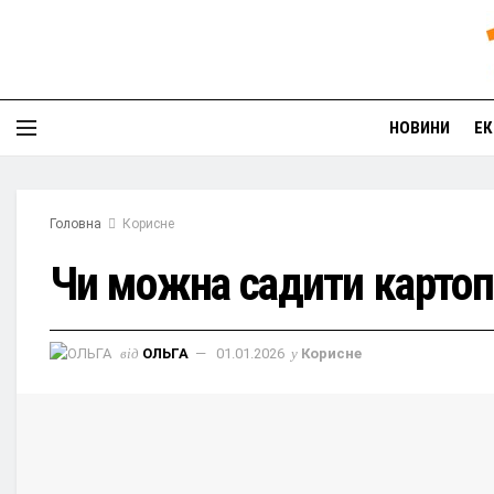
НОВИНИ
ЕК
Головна
Корисне
Чи можна садити картопл
від
ОЛЬГА
01.01.2026
у
Корисне