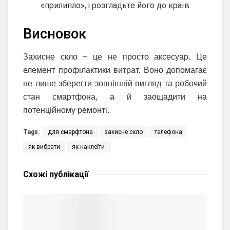
«прилипло», і розгладьте його до країв.
Висновок
Захисне скло − це не просто аксесуар. Це
елемент профілактики витрат. Воно допомагає
не лише зберегти зовнішній вигляд та робочий
стан смартфона, а й заощадити на
потенційному ремонті.
Tags:
для смарфтона
захисне скло
телефона
як вибрати
як наклеїти
Схожі
публікації