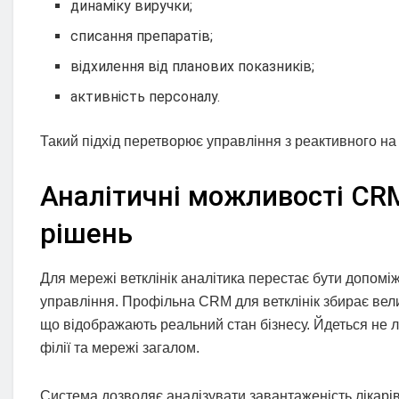
динаміку виручки;
списання препаратів;
відхилення від планових показників;
активність персоналу.
Такий підхід перетворює управління з реактивного на
Аналітичні можливості CRM
рішень
Для мережі ветклінік аналітика перестає бути допомі
управління. Профільна CRM для ветклінік збирає вели
що відображають реальний стан бізнесу. Йдеться не л
філії та мережі загалом.
Система дозволяє аналізувати завантаженість лікарів