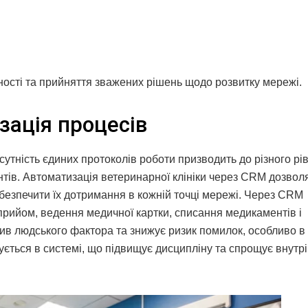
ності та прийняття зважених рішень щодо розвитку мережі.
зація процесів
сутність єдиних протоколів роботи призводить до різного рі
єнтів. Автоматизація ветеринарної клініки через CRM дозвол
абезпечити їх дотримання в кожній точці мережі. Через CRM
прийом, ведення медичної картки, списання медикаментів і
ив людського фактора та знижує ризик помилок, особливо в
ується в системі, що підвищує дисципліну та спрощує внутр