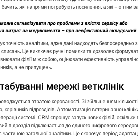
бачить, які напрями потребують посилення, а які – оптимізац
 може сигналізувати про проблеми з якістю сервісу або
ання витрат на медикаменти – про неефективний складський 
ує точність аналітики, адже дані надходять безпосередньо з
 списань. Це виключає ручні помилки та дозволяє формувати
внювати філії між собою, оцінювати ефективність управлін
ників, а не припущень.
табуванні мережі ветклінік
воджується втратою керованості. Зі збільшенням кількості
, керівників підрозділів. Автоматизація ветеринарної клінік
ерації системі. CRM спрощує запуск нових філій, оскільки 
овий підрозділ підключається до єдиного цифрового середо
частиною загальної аналітики. Це скорочує період адаптаці