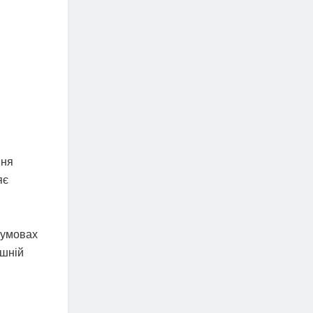
вня
яє
 умовах
ішній