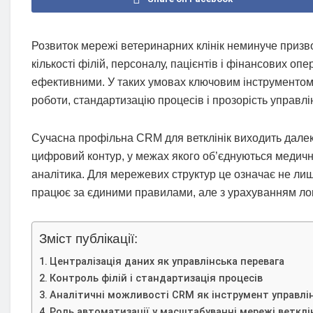
Розвиток мережі ветеринарних клінік неминуче призво
кількості філій, персоналу, пацієнтів і фінансових оп
ефективними. У таких умовах ключовим інструментом
роботи, стандартизацію процесів і прозорість управлін
Сучасна профільна CRM для ветклінік виходить далек
цифровий контур, у межах якого об’єднуються медичні
аналітика. Для мережевих структур це означає не лише 
працює за єдиними правилами, але з урахуванням ло
Зміст публікації:
Централізація даних як управлінська перевага
Контроль філій і стандартизація процесів
Аналітичні можливості CRM як інструмент управлі
Роль автоматизації у масштабуванні мережі ветклі