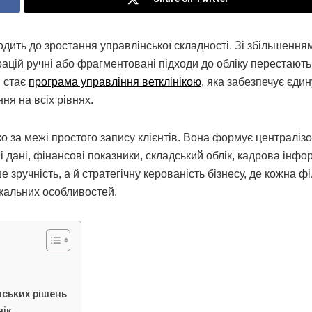
дить до зростання управлінської складності. Зі збільшення
ерацій ручні або фрагментовані підходи до обліку перестають
 стає
програма управління ветклінікою
, яка забезпечує єдин
ня на всіх рівнях.
о за межі простого запису клієнтів. Вона формує централіз
 дані, фінансові показники, складський облік, кадрова інфо
зручність, а й стратегічну керованість бізнесу, де кожна фі
кальних особливостей.
нських рішень
нік