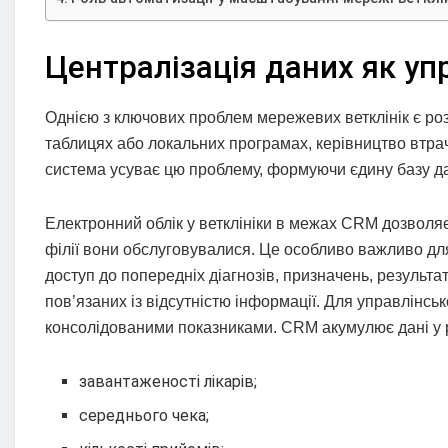
Централізація даних як уп
Однією з ключових проблем мережевих ветклінік є розр
таблицях або локальних програмах, керівництво втра
система усуває цю проблему, формуючи єдину базу да
Електронний облік у ветклініки в межах CRM дозволяє 
філії вони обслуговувалися. Це особливо важливо для к
доступ до попередніх діагнозів, призначень, результат
пов’язаних із відсутністю інформації. Для управлінсь
консолідованими показниками. CRM акумулює дані у ро
завантаженості лікарів;
середнього чека;