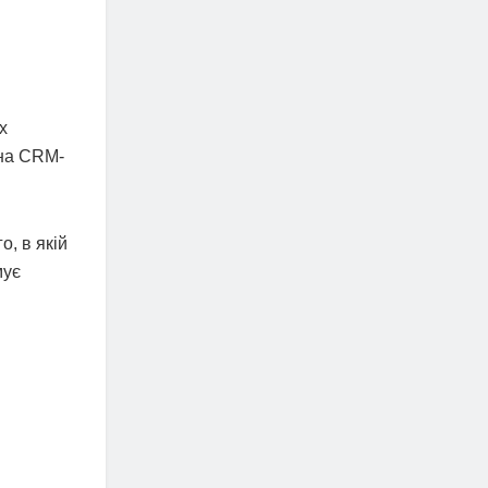
х
ана CRM-
о, в якій
мує