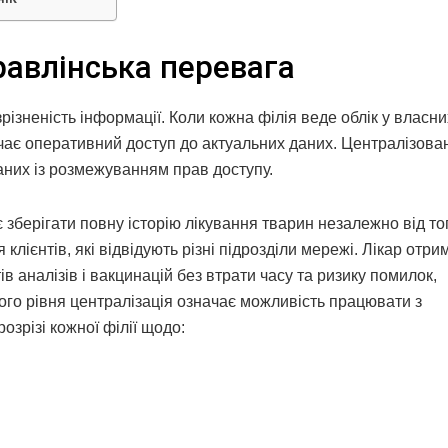
равлінська перевага
ізненість інформації. Коли кожна філія веде облік у власни
чає оперативний доступ до актуальних даних. Централізов
них із розмежуванням прав доступу.
зберігати повну історію лікування тварин незалежно від тог
лієнтів, які відвідують різні підрозділи мережі. Лікар отри
ів аналізів і вакцинацій без втрати часу та ризику помилок,
кого рівня централізація означає можливість працювати з
зрізі кожної філії щодо: