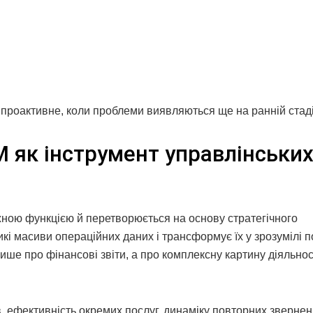
 проактивне, коли проблеми виявляються ще на ранній стаді
 як інструмент управлінськи
жною функцією й перетворюється на основу стратегічного
кі масиви операційних даних і трансформує їх у зрозумілі п
ише про фінансові звіти, а про комплексну картину діяльнос
, ефективність окремих послуг, динаміку повторних звернен