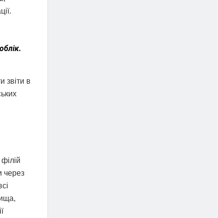
ії.
облік.
 звіти в
ських
 філій
и через
всі
вища,
ї