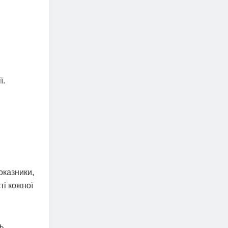
ї.
х
оказники,
ті кожної
ь,