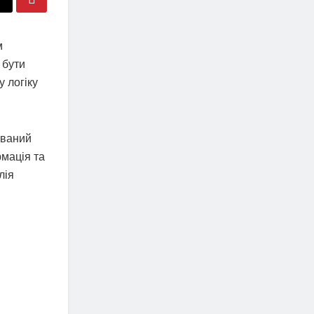
м
 бути
у логіку
ований
рмація та
лія