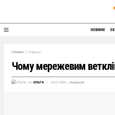
НОВИНИ
ЕК
Головна
Корисне
Чому мережевим ветклін
від
ОЛЬГА
18.01.2026
у
Корисне